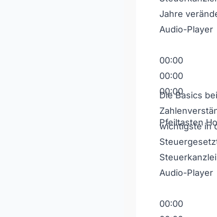
Jahre verände
Audio-Player
00:00
00:00
00:00
Die Basics be
Zahlenverstä
Pfeiltasten H
wichtigste in
Steuergesetzt
Steuerkanzle
Audio-Player
00:00