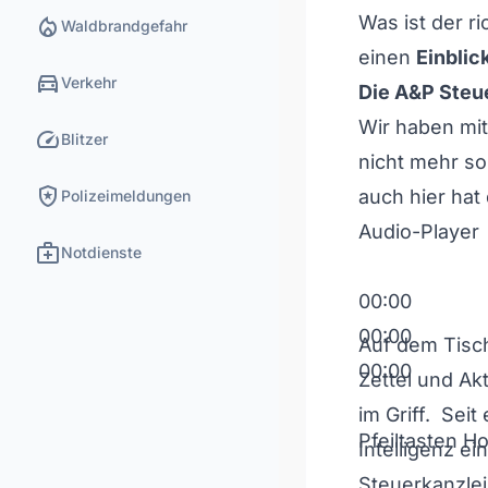
local_fire_department
Was ist der ri
Waldbrandgefahr
einen
Einblic
directions_car
Verkehr
Die A&P Steu
Wir haben mi
speed
Blitzer
nicht mehr so
local_police
auch hier hat 
Polizeimeldungen
Audio-Player
medical_services
Notdienste
00:00
00:00
Auf dem Tisch
00:00
Zettel und Akt
im Griff. Seit
Pfeiltasten H
Intelligenz ei
Steuerkanzlei 