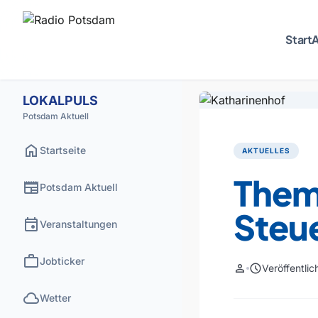
Start
A
LOKALPULS
Potsdam Aktuell
home
Startseite
AKTUELLES
Them
newspaper
Potsdam Aktuell
Steue
event
Veranstaltungen
work
Jobticker
person
schedule
Veröffentli
cloud
Wetter