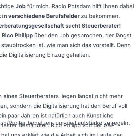
chtige
Job
für mich. Radio Potsdam hilft Ihnen dabei
k in verschiedene Berufsfelder
zu bekommen.
erberatungsgesellschaft sucht Steuerberater!
t
Rico Philipp
über den Job gesprochen, der längst
 staubtrocken ist, wie man sich das vorstellt. Denn
die Digitalisierung Einzug gehalten.
 eines Steuerberaters liegen längst nicht mehr
en, sondern die Digitalisierung hat den Beruf voll
 ein paar Jahren ist natürlich auch Künstliche
och/Runter benutzen, um die Lautstärke zu regeln.
n fester Bestandteil. Rico Philipp von der A&P
hat uns erklärt wie die Arbeit sich im Laufe der