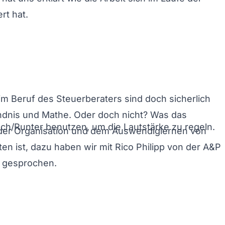
rt hat.
im Beruf des Steuerberaters sind doch sicherlich
ndnis und Mathe. Oder doch nicht? Was das
och/Runter benutzen, um die Lautstärke zu regeln.
 der Organisation und dem Auswendiglernen von
en ist, dazu haben wir mit Rico Philipp von der A&P
i gesprochen.