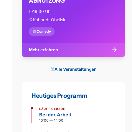
ABNUTZUNG
19:30 Uhr
schedule
Kabarett Obelisk
location_on
confirmation_number
Comedy
arrow_forward
Mehr erfahren
Alle Veranstaltungen
event
Heutiges Programm
LÄUFT GERADE
Bei der Arbeit
10:00 — 14:00