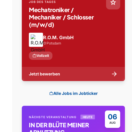
star
JOB DES TAGES
Mechatroniker /
Mechaniker / Schlosser
(m/w/d)
R.O.M. GmbH
Potsdam
location_on
work
Vollzeit
arrow_forward
Jetzt bewerben
Alle Jobs im Jobticker
work
06
NÄCHSTE VERANSTALTUNG
HEUTE
AUG
IN DER BLÜTE MEINER