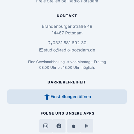
Freie Stellen bei Radio Potsdam
KONTAKT
Brandenburger Straße 48
14467 Potsdam
call
0331 581 692 30
mail
studio@radio-potsdam.de
Eine Gewinnabholung ist von Montag – Freitag
08.00 Uhr bis 18.00 Uhr möglich.
BARRIEREFREIHEIT
accessibility_new
Einstellungen öffnen
FOLGE UNS
UNSERE APPS