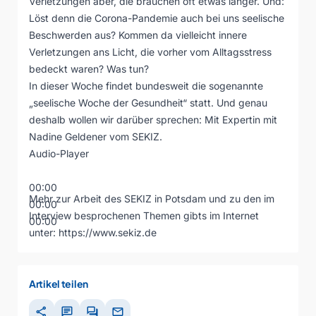
Verletzungen aber, die brauchen oft etwas länger. Und:
Löst denn die Corona-Pandemie auch bei uns seelische
Beschwerden aus? Kommen da vielleicht innere
Verletzungen ans Licht, die vorher vom Alltagsstress
bedeckt waren? Was tun?
In dieser Woche findet bundesweit die sogenannte
„seelische Woche der Gesundheit“ statt. Und genau
deshalb wollen wir darüber sprechen: Mit Expertin mit
Nadine Geldener vom SEKIZ.
Audio-Player
00:00
Mehr zur Arbeit des SEKIZ in Potsdam und zu den im
00:00
Interview besprochenen Themen gibts im Internet
00:00
unter:
https://www.sekiz.de
Artikel teilen
share
chat
forum
mail