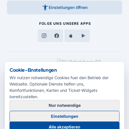
accessibility_new
Einstellungen öffnen
FOLGE UNS
UNSERE APPS
MEDIENPARTNER
Cookie-Einstellungen
Wir nutzen notwendige Cookies fuer den Betrieb der
Webseite. Optionale Dienste helfen uns,
Komfortfunktionen, Karten und Ticket-Widgets
bereitzustellen.
Nur notwendige
© 2026 Radio Potsdam. Webseite entwickelt durch die
Medienagentur
Einstellungen
Babelsberg
Barrierefreiheitserklärung
AGB
Datenschutz
Impressum
Alle akzeptieren