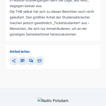
In Master-Studiengängen sieht die Lage, laut MAZ,
dagegen besser aus.
Die THB selbst hat sich zu diesen Berichten noch nicht
geäußert. Den größten Anteil der Studienabbrecher
machen jedoch gewöhnlich „Ticketstudenten“ aus –
Menschen, die sich nur immatrikulieren, um an ein
günstiges Semesterticket heranzukommen.
Artikel teilen
share
chat
forum
mail