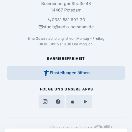
Brandenburger Straße 48
14467 Potsdam
call
0331 581 692 30
mail
studio@radio-potsdam.de
Eine Gewinnabholung ist von Montag – Freitag
08.00 Uhr bis 18.00 Uhr möglich.
BARRIEREFREIHEIT
accessibility_new
Einstellungen öffnen
FOLGE UNS
UNSERE APPS
MEDIENPARTNER