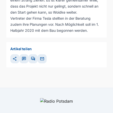
einem Strang ziehen. Es ist klarer gemeinsamer Wille,
dass das Projekt nicht nur gelingt, sondern schnell an
den Start gehen kann, so Woidke weiter.
Vertreter der Firma Tesla stellten in der Beratung
zudem ihre Planungen vor. Nach Möglichkeit soll im 1.
Halbjahr 2020 mit dem Bau begonnen werden.
Artikel teilen
share
chat
forum
mail