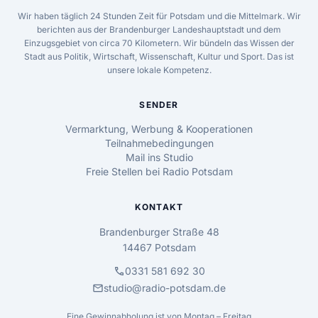
Wir haben täglich 24 Stunden Zeit für Potsdam und die Mittelmark. Wir
berichten aus der Brandenburger Landeshauptstadt und dem
Einzugsgebiet von circa 70 Kilometern. Wir bündeln das Wissen der
Stadt aus Politik, Wirtschaft, Wissenschaft, Kultur und Sport. Das ist
unsere lokale Kompetenz.
SENDER
Vermarktung, Werbung & Kooperationen
Teilnahmebedingungen
Mail ins Studio
Freie Stellen bei Radio Potsdam
KONTAKT
Brandenburger Straße 48
14467 Potsdam
call
0331 581 692 30
mail
studio@radio-potsdam.de
Eine Gewinnabholung ist von Montag – Freitag