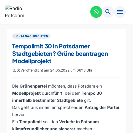
search
menu
LOKALNACHRICHTEN
Tempolimit 30 in Potsdamer
Stadtgebieten? Grüne beantragen
Modellprojekt
person
schedule
Veröffentlicht am 24.05.2022 um 06:13 Uhr
Die
Grünenpartei
möchten, dass Potsdam ein
Modellprojekt
durchführt, bei dem
Tempo 30
innerhalb bestimmter Stadtgebiete
gilt.
Das geht aus einem entsprechenden
Antrag der Partei
hervor.
Ein
Tempolimit
soll den
Verkehr in Potsdam
klimafreundlicher und sicherer
machen.