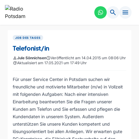
search
menu
JOB DES TAGES
Telefonist/in
person
Jule Sönnichsen
schedule
Veröffentlicht am 14.04.2015 um 08:06 Uhr
update
Aktualisiert am 17.05.2021 um 17:49 Uhr
Für unser Service Center in Potsdam suchen wir
freundliche und motivierte Mitarbeiter (m/w) in Vollzeit
mit folgenden Aufgaben: Nach einer intensiven
Einarbeitung beantworten Sie die Fragen unserer
Kunden am Telefon und Sie erfassen und pflegen die
Kundendaten in unserem System. Außerdem
unterstützen Sie unsere Kunden kompetent und
lösungsorientiert bei allen Anliegen. Wir erwarten gute
PC-Kenntnisse, die Fähigkeit Sachverhalte auf den