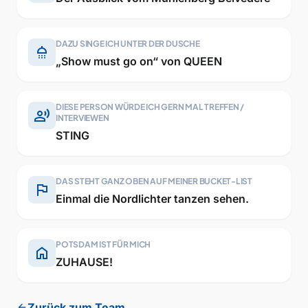
DAZU SINGE ICH UNTER DER DUSCHE
shower
„Show must go on“ von QUEEN
DIESE PERSON WÜRDE ICH GERN MAL TREFFEN /
record_voice_over
INTERVIEWEN
STING
DAS STEHT GANZ OBEN AUF MEINER BUCKET-LIST
flag
Einmal die Nordlichter tanzen sehen.
POTSDAM IST FÜR MICH
home
ZUHAUSE!
arrow_back
Zurück zum Team