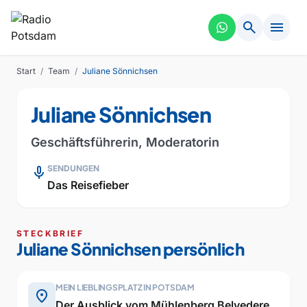
search
menu
Start
/
Team
/
Juliane Sönnichsen
Juliane Sönnichsen
Geschäftsführerin, Moderatorin
mic
SENDUNGEN
Das Reisefieber
STECKBRIEF
Juliane Sönnichsen persönlich
MEIN LIEBLINGSPLATZ IN POTSDAM
place
Der Ausblick vom Mühlenberg Belvedere