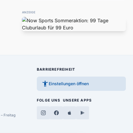
ANZEIGE
BARRIEREFREIHEIT
accessibility_new
Einstellungen öffnen
FOLGE UNS
UNSERE APPS
– Freitag