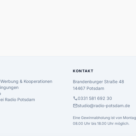
KONTAKT
 Werbung & Kooperationen
Brandenburger Straße 48
ingungen
14467 Potsdam
o
call
0331 581 692 30
 bei Radio Potsdam
mail
studio@radio-potsdam.de
Eine Gewinnabholung ist von Montag 
08.00 Uhr bis 18.00 Uhr möglich.