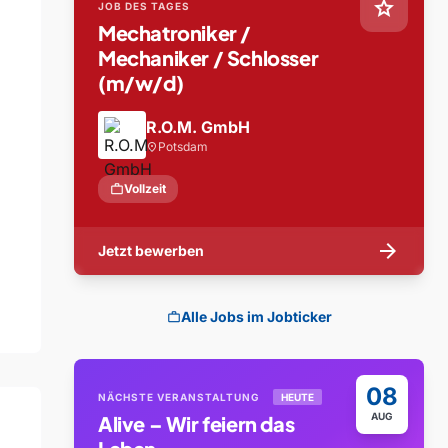
star
JOB DES TAGES
Mechatroniker /
Mechaniker / Schlosser
(m/w/d)
R.O.M. GmbH
Potsdam
location_on
work
Vollzeit
arrow_forward
Jetzt bewerben
Alle Jobs im Jobticker
work
08
NÄCHSTE VERANSTALTUNG
HEUTE
AUG
Alive – Wir feiern das