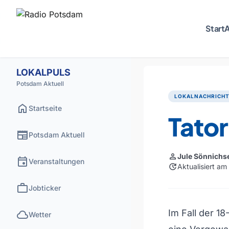
Start
A
LOKALPULS
Potsdam Aktuell
LOKALNACHRICH
home
Startseite
Tato
newspaper
Potsdam Aktuell
person
Jule Sönnichs
event
Veranstaltungen
update
Aktualisiert a
work
Jobticker
cloud
Im Fall der 1
Wetter