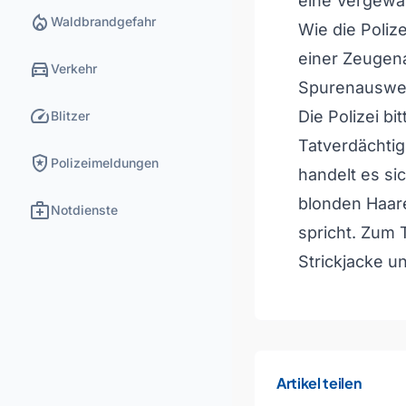
eine Vergewal
local_fire_department
Waldbrandgefahr
Wie die Poliz
einer Zeugen
directions_car
Verkehr
Spurenauswer
speed
Die Polizei b
Blitzer
Tatverdächti
local_police
Polizeimeldungen
handelt es s
blonden Haare
medical_services
Notdienste
spricht. Zum 
Strickjacke u
Artikel teilen