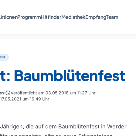
ktionen
Programm
Hitfinder
Mediathek
Empfang
Team
TEN
rt: Baumblütenfest
schedule
en
Veröffentlicht am 03.05.2018 um 11:27 Uhr
m 17.05.2021 um 16:49 Uhr
8-Jährigen, die auf dem Baumblütenfest in Werder