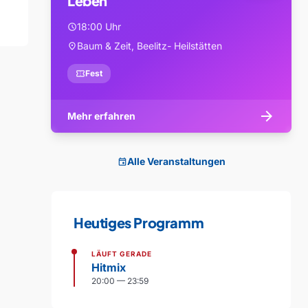
Leben
18:00 Uhr
schedule
Baum & Zeit, Beelitz- Heilstätten
location_on
confirmation_number
Fest
arrow_forward
Mehr erfahren
Alle Veranstaltungen
event
Heutiges Programm
LÄUFT GERADE
Hitmix
20:00 — 23:59