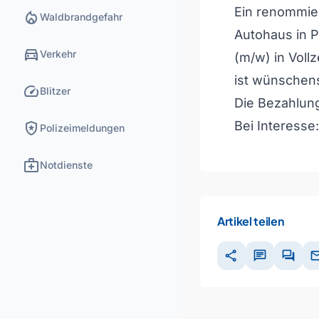
Ein renommier
local_fire_department
Waldbrandgefahr
Autohaus in P
directions_car
Verkehr
(m/w) in Voll
ist wünschens
speed
Blitzer
Die Bezahlung 
local_police
Bei Interesse
Polizeimeldungen
medical_services
Notdienste
Artikel teilen
share
chat
forum
ma