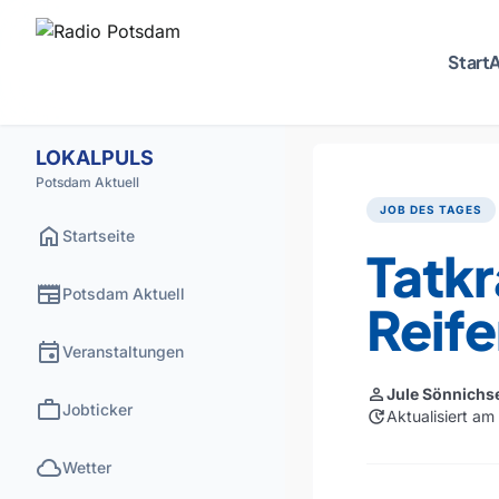
Start
A
LOKALPULS
Potsdam Aktuell
JOB DES TAGES
home
Startseite
Tatkr
newspaper
Potsdam Aktuell
Reif
event
Veranstaltungen
person
Jule Sönnichs
work
Jobticker
update
Aktualisiert am
cloud
Wetter