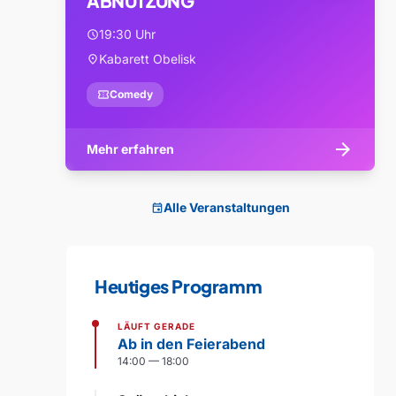
ABNUTZUNG
19:30 Uhr
schedule
Kabarett Obelisk
location_on
confirmation_number
Comedy
arrow_forward
Mehr erfahren
Alle Veranstaltungen
event
Heutiges Programm
LÄUFT GERADE
Ab in den Feierabend
14:00 — 18:00