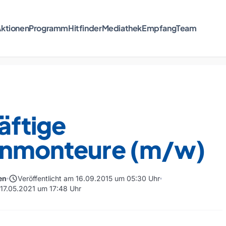
ktionen
Programm
Hitfinder
Mediathek
Empfang
Team
äftige
enmonteure (m/w)
schedule
en
Veröffentlicht am 16.09.2015 um 05:30 Uhr
 17.05.2021 um 17:48 Uhr