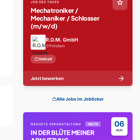
star
JOB DES TAGES
Mechatroniker /
Mechaniker / Schlosser
(m/w/d)
R.O.M. GmbH
Potsdam
location_on
work
Vollzeit
arrow_forward
Jetzt bewerben
Alle Jobs im Jobticker
work
06
NÄCHSTE VERANSTALTUNG
HEUTE
AUG
IN DER BLÜTE MEINER