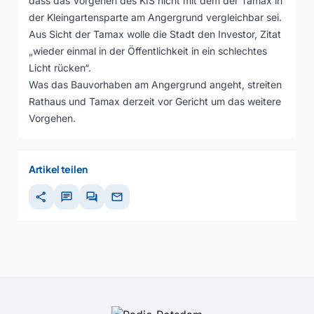
dass das Vorgehen des KIS nicht mit dem der Tamax in
der Kleingartensparte am Angergrund vergleichbar sei.
Aus Sicht der Tamax wolle die Stadt den Investor, Zitat
„wieder einmal in der Öffentlichkeit in ein schlechtes
Licht rücken“.
Was das Bauvorhaben am Angergrund angeht, streiten
Rathaus und Tamax derzeit vor Gericht um das weitere
Vorgehen.
Artikel teilen
share
chat
forum
mail