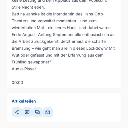
keine Lesung und kein Applaus aus dem Publikum.
Stille Nacht eben.
Bettina Jahnke ist die Intendantin des Hans-Otto-
Theaters und verwaltet momentan – und zum
wiederholten Mal – ein leeres Haus. Und dabei waren
Ende August, Anfang September alle enthusiastisch an
die Arbeit zurückgekehrt. Jetzt erneut die scharfe
Bremsung – wie geht man alle in diesen Lockdown? Mit
Wut oder gefasst und mit der Erfahrung aus dem
Frühling gewappnet?
Audio-Player
00:00
00:00
00:00
Artikel teilen
share
chat
forum
mail