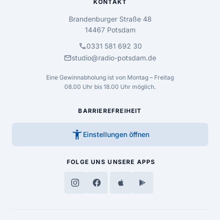
KONTAKT
Brandenburger Straße 48
14467 Potsdam
call
0331 581 692 30
mail
studio@radio-potsdam.de
Eine Gewinnabholung ist von Montag – Freitag
08.00 Uhr bis 18.00 Uhr möglich.
BARRIEREFREIHEIT
accessibility_new
Einstellungen öffnen
FOLGE UNS
UNSERE APPS