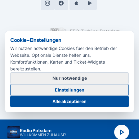
MEDIENPARTNER
Cookie-Einstellungen
Wir nutzen notwendige Cookies fuer den Betrieb der
Webseite. Optionale Dienste helfen uns,
Komfortfunktionen, Karten und Ticket-Widgets
bereitzustellen.
Nur notwendige
© 2026 Radio Potsdam. Webseite entwickelt durch die
Medienagentur
Einstellungen
Babelsberg
Barrierefreiheitserklärung
AGB
Datenschutz
Impressum
Alle akzeptieren
Cookie-Einstellungen
play_arrow
Radio Potsdam
WILLKOMMEN ZUHAUSE!