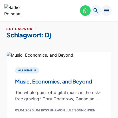
search
menu
SCHLAGWORT
Schlagwort:
Dj
ALLGEMEIN
Music, Economics, and Beyond
The whole point of digital music is the risk-
free grazing“ Cory Doctorow, Canadian
journalist and co-editor and of the off-beat
05.04.2020 UM 16:53 UHR
VON JULE SÖNNICHSEN
blog Boing Boing, is an…