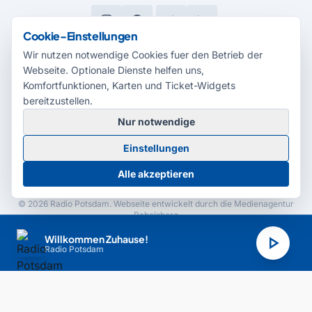
Cookie-Einstellungen
Wir nutzen notwendige Cookies fuer den Betrieb der
Webseite. Optionale Dienste helfen uns,
Komfortfunktionen, Karten und Ticket-Widgets
MEDIENPARTNER
bereitzustellen.
Nur notwendige
Einstellungen
Alle akzeptieren
© 2026 Radio Potsdam. Webseite entwickelt durch die
Medienagentur
Babelsberg
Barrierefreiheitserklärung
AGB
Datenschutz
Impressum
play_arrow
Willkommen Zuhause!
Radio Potsdam
Cookie-Einstellungen