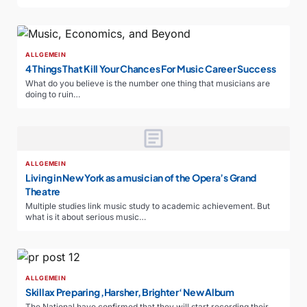
ALLGEMEIN
4 Things That Kill Your Chances For Music Career Success
What do you believe is the number one thing that musicians are
doing to ruin…
article
ALLGEMEIN
Living in New York as a musician of the Opera’s Grand
Theatre
Multiple studies link music study to academic achievement. But
what is it about serious music…
ALLGEMEIN
Skillax Preparing ‚Harsher, Brighter‘ New Album
The National have confirmed that they will start recording their