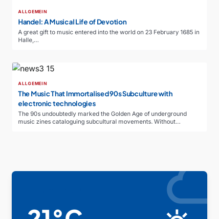
ALLGEMEIN
Handel: A Musical Life of Devotion
A great gift to music entered into the world on 23 February 1685 in
Halle,…
ALLGEMEIN
The Music That Immortalised 90s Subculture with
electronic technologies
The 90s undoubtedly marked the Golden Age of underground
music zines cataloguing subcultural movements. Without…
clou
POTSDAM AKTUELL
21°C