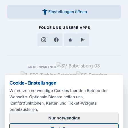
accessibility_new
Einstellungen öffnen
FOLGE UNS
UNSERE APPS
MEDIENPARTNER
Cookie-Einstellungen
Wir nutzen notwendige Cookies fuer den Betrieb der
Webseite. Optionale Dienste helfen uns,
Komfortfunktionen, Karten und Ticket-Widgets
bereitzustellen.
Nur notwendige
© 2026 Radio Potsdam. Webseite entwickelt durch die
Medienagentur