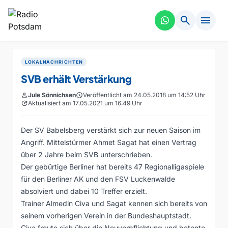
search
menu
LOKALNACHRICHTEN
SVB erhält Verstärkung
person
Jule Sönnichsen
schedule
Veröffentlicht am 24.05.2018 um 14:52 Uhr
update
Aktualisiert am 17.05.2021 um 16:49 Uhr
Der SV Babelsberg verstärkt sich zur neuen Saison im
Angriff. Mittelstürmer Ahmet Sagat hat einen Vertrag
über 2 Jahre beim SVB unterschrieben.
Der gebürtige Berliner hat bereits 47 Regionalligaspiele
für den Berliner AK und den FSV Luckenwalde
absolviert und dabei 10 Treffer erzielt.
Trainer Almedin Civa und Sagat kennen sich bereits von
seinem vorherigen Verein in der Bundeshauptstadt.
Civa freute sich über die Neuverpflichtung und betonte