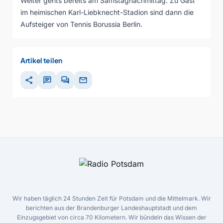
Weiter gehts bereits am Samstagnachmittag: Zu Gast
im heimischen Karl-Liebknecht-Stadion sind dann die
Aufsteiger von Tennis Borussia Berlin.
Artikel teilen
share
chat
forum
mail
Wir haben täglich 24 Stunden Zeit für Potsdam und die Mittelmark. Wir
berichten aus der Brandenburger Landeshauptstadt und dem
Einzugsgebiet von circa 70 Kilometern. Wir bündeln das Wissen der