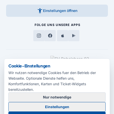
accessibility_new
Einstellungen öffnen
FOLGE UNS
UNSERE APPS
MEDIENPARTNER
Cookie-Einstellungen
Wir nutzen notwendige Cookies fuer den Betrieb der
Webseite. Optionale Dienste helfen uns,
Komfortfunktionen, Karten und Ticket-Widgets
bereitzustellen.
Nur notwendige
© 2026 Radio Potsdam. Webseite entwickelt durch die
Medienagentur
Einstellungen
Babelsberg
Barrierefreiheitserklärung
AGB
Datenschutz
Impressum