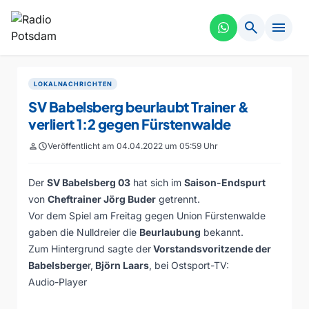
search
menu
LOKALNACHRICHTEN
SV Babelsberg beurlaubt Trainer &
verliert 1:2 gegen Fürstenwalde
person
schedule
Veröffentlicht am 04.04.2022 um 05:59 Uhr
Der
SV Babelsberg 03
hat sich im
Saison-Endspurt
von
Cheftrainer Jörg Buder
getrennt.
Vor dem Spiel am Freitag gegen Union Fürstenwalde
gaben die Nulldreier die
Beurlaubung
bekannt.
Zum Hintergrund sagte der
Vorstandsvoritzende der
Babelsberge
r,
Björn Laars
, bei Ostsport-TV:
Audio-Player