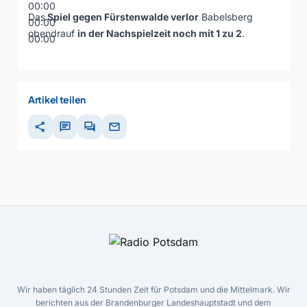
00:00
Das
Spiel gegen Fürstenwalde verlor
Babelsberg
00:00
obendrauf
in der Nachspielzeit noch mit 1 zu 2
.
00:00
Artikel teilen
share
chat
forum
mail
Wir haben täglich 24 Stunden Zeit für Potsdam und die Mittelmark. Wir
berichten aus der Brandenburger Landeshauptstadt und dem