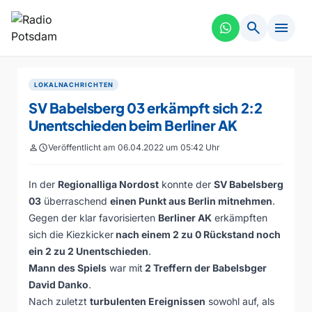
search
menu
LOKALNACHRICHTEN
SV Babelsberg 03 erkämpft sich 2:2
Unentschieden beim Berliner AK
person
schedule
Veröffentlicht am 06.04.2022 um 05:42 Uhr
In der
Regionalliga Nordost
konnte der
SV Babelsberg
03
überraschend
einen Punkt aus Berlin mitnehmen
.
Gegen der klar favorisierten
Berliner AK
erkämpften
sich die Kiezkicker
nach einem 2 zu 0 Rückstand noch
ein 2 zu 2 Unentschieden
.
Mann des Spiels
war mit
2 Treffern der Babelsbger
David Danko
.
Nach zuletzt
turbulenten Ereignissen
sowohl auf, als