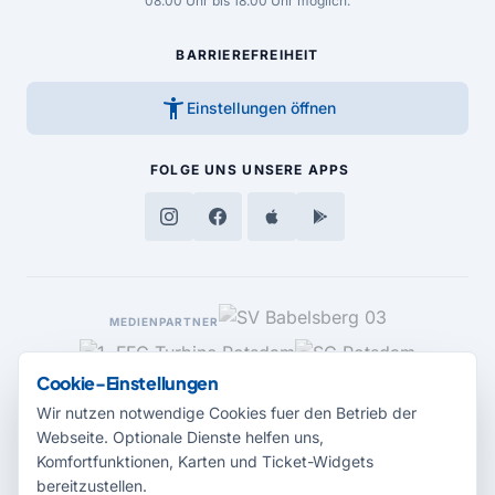
08.00 Uhr bis 18.00 Uhr möglich.
BARRIEREFREIHEIT
accessibility_new
Einstellungen öffnen
FOLGE UNS
UNSERE APPS
MEDIENPARTNER
Cookie-Einstellungen
Wir nutzen notwendige Cookies fuer den Betrieb der
Webseite. Optionale Dienste helfen uns,
Komfortfunktionen, Karten und Ticket-Widgets
bereitzustellen.