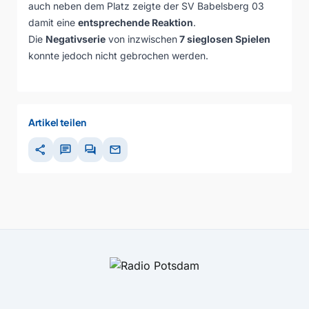
auch neben dem Platz zeigte der SV Babelsberg 03
damit eine
entsprechende Reaktion
.
Die
Negativserie
von inzwischen
7 sieglosen Spielen
konnte jedoch nicht gebrochen werden.
Artikel teilen
share
chat
forum
mail