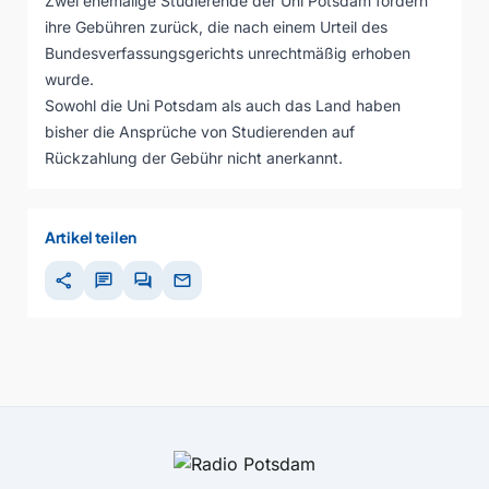
Zwei ehemalige Studierende der Uni Potsdam fordern
ihre Gebühren zurück, die nach einem Urteil des
Bundesverfassungsgerichts unrechtmäßig erhoben
wurde.
Sowohl die Uni Potsdam als auch das Land haben
bisher die Ansprüche von Studierenden auf
Rückzahlung der Gebühr nicht anerkannt.
Artikel teilen
share
chat
forum
mail