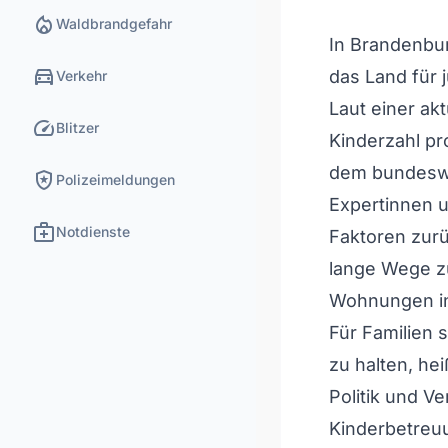
local_fire_department
Waldbrandgefahr
In Brandenbur
directions_car
das Land für j
Verkehr
Laut einer akt
speed
Blitzer
Kinderzahl pr
dem bundeswei
local_police
Polizeimeldungen
Expertinnen u
medical_services
Notdienste
Faktoren zur
lange Wege z
Wohnungen in
Für Familien 
zu halten, he
Politik und V
Kinderbetreu