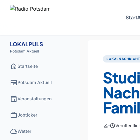
Start
A
LOKALPULS
Potsdam Aktuell
LOKALNACHRICH
home
Startseite
Studi
newspaper
Potsdam Aktuell
Nach
event
Veranstaltungen
Famil
work
Jobticker
person
schedule
Veröffentli
cloud
Wetter