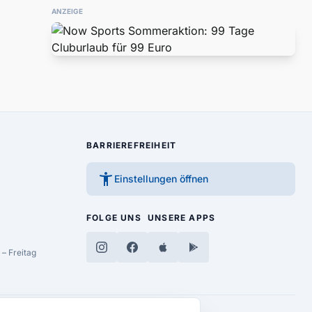
ANZEIGE
BARRIEREFREIHEIT
accessibility_new
Einstellungen öffnen
FOLGE UNS
UNSERE APPS
– Freitag