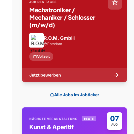
star
JOB DES TAGES
Mechatroniker /
Mechaniker / Schlosser
(m/w/d)
R.O.M. GmbH
Potsdam
location_on
work
Vollzeit
arrow_forward
Jetzt bewerben
Alle Jobs im Jobticker
work
07
NÄCHSTE VERANSTALTUNG
HEUTE
AUG
Kunst & Aperitif