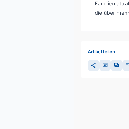
Familien attr
die über mehr
Artikel teilen
share
chat
forum
ma