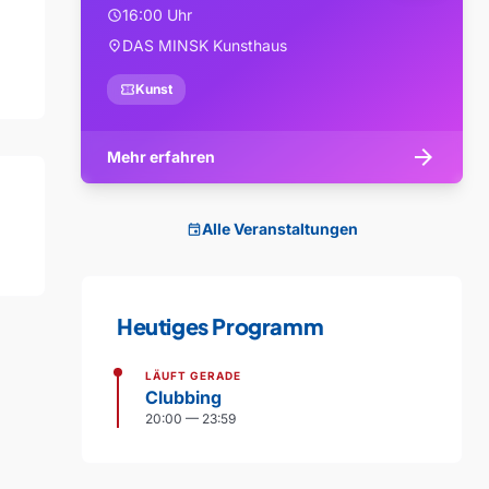
16:00 Uhr
schedule
DAS MINSK Kunsthaus
location_on
confirmation_number
Kunst
arrow_forward
Mehr erfahren
Alle Veranstaltungen
event
Heutiges Programm
LÄUFT GERADE
Clubbing
20:00 — 23:59