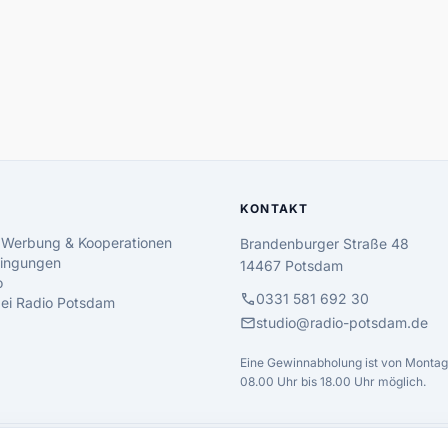
KONTAKT
 Werbung & Kooperationen
Brandenburger Straße 48
ingungen
14467 Potsdam
o
call
0331 581 692 30
 bei Radio Potsdam
mail
studio@radio-potsdam.de
Eine Gewinnabholung ist von Montag 
08.00 Uhr bis 18.00 Uhr möglich.