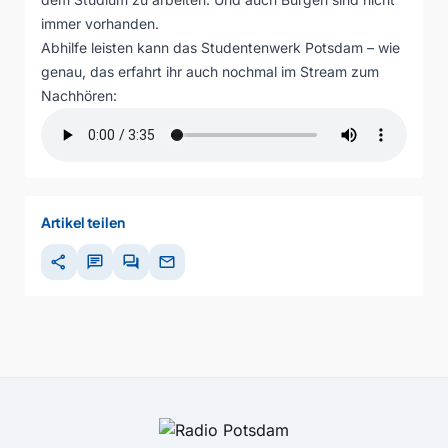
immer vorhanden.
Abhilfe leisten kann das Studentenwerk Potsdam – wie
genau, das erfahrt ihr auch nochmal im Stream zum
Nachhören:
Artikel teilen
share
chat
forum
mail