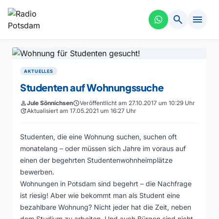
search
menu
AKTUELLES
Studenten auf Wohnungssuche
person
Jule Sönnichsen
schedule
Veröffentlicht am 27.10.2017 um 10:29 Uhr
update
Aktualisiert am 17.05.2021 um 16:27 Uhr
Studenten, die eine Wohnung suchen, suchen oft
monatelang – oder müssen sich Jahre im voraus auf
einen der begehrten Studentenwohnheimplätze
bewerben.
Wohnungen in Potsdam sind begehrt – die Nachfrage
ist riesig! Aber wie bekommt man als Student eine
bezahlbare Wohnung? Nicht jeder hat die Zeit, neben
dem Studium zu arbeiten. Und auch Bürgen sind nicht