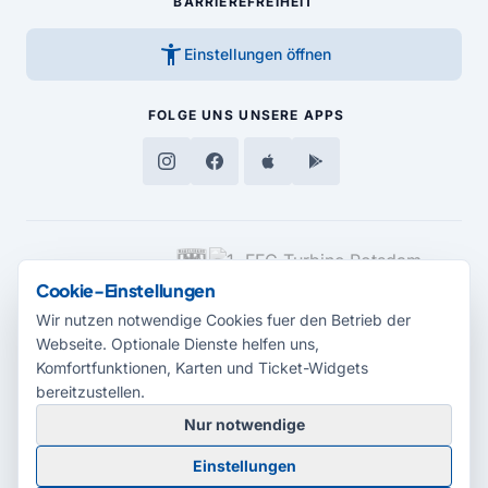
BARRIEREFREIHEIT
accessibility_new
Einstellungen öffnen
FOLGE UNS
UNSERE APPS
MEDIENPARTNER
Cookie-Einstellungen
Wir nutzen notwendige Cookies fuer den Betrieb der
Webseite. Optionale Dienste helfen uns,
Komfortfunktionen, Karten und Ticket-Widgets
bereitzustellen.
Nur notwendige
© 2026 Radio Potsdam. Webseite entwickelt durch die
Medienagentur
Einstellungen
Babelsberg