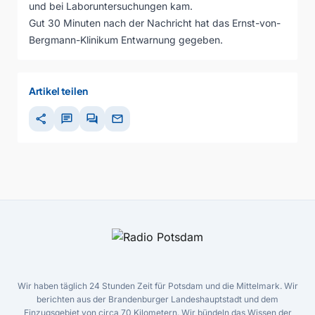
und bei Laboruntersuchungen kam.
Gut 30 Minuten nach der Nachricht hat das Ernst-von-
Bergmann-Klinikum Entwarnung gegeben.
Artikel teilen
share
chat
forum
mail
Wir haben täglich 24 Stunden Zeit für Potsdam und die Mittelmark. Wir
berichten aus der Brandenburger Landeshauptstadt und dem
Einzugsgebiet von circa 70 Kilometern. Wir bündeln das Wissen der