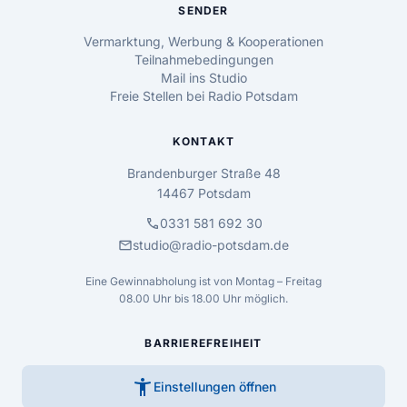
SENDER
Vermarktung, Werbung & Kooperationen
Teilnahmebedingungen
Mail ins Studio
Freie Stellen bei Radio Potsdam
KONTAKT
Brandenburger Straße 48
14467 Potsdam
call
0331 581 692 30
mail
studio@radio-potsdam.de
Eine Gewinnabholung ist von Montag – Freitag
08.00 Uhr bis 18.00 Uhr möglich.
BARRIEREFREIHEIT
accessibility_new
Einstellungen öffnen