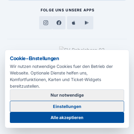
FOLGE UNS
UNSERE APPS
MEDIENPARTNER
Cookie-Einstellungen
Wir nutzen notwendige Cookies fuer den Betrieb der
Webseite. Optionale Dienste helfen uns,
Komfortfunktionen, Karten und Ticket-Widgets
bereitzustellen.
Nur notwendige
© 2026 Radio Potsdam. Webseite entwickelt durch die
Medienagentur
Einstellungen
Babelsberg
Barrierefreiheitserklärung
AGB
Datenschutz
Impressum
Alle akzeptieren
Cookie-Einstellungen