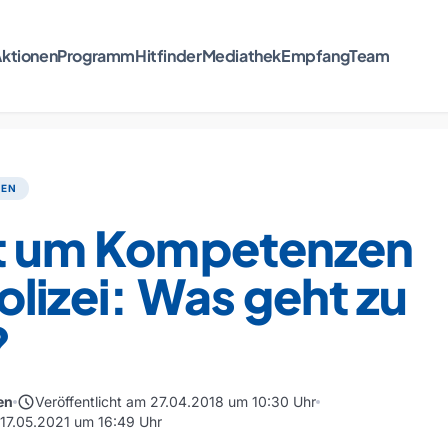
ktionen
Programm
Hitfinder
Mediathek
Empfang
Team
TEN
it um Kompetenzen
olizei: Was geht zu
?
schedule
en
Veröffentlicht am 27.04.2018 um 10:30 Uhr
m 17.05.2021 um 16:49 Uhr