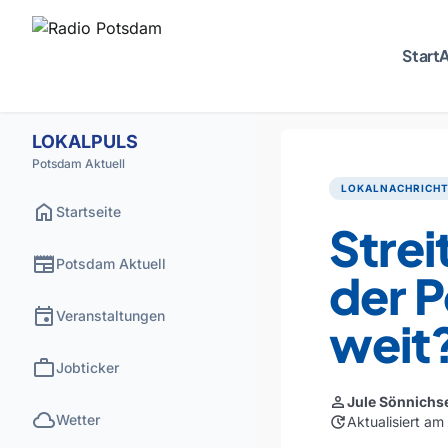
Start
A
LOKALPULS
Potsdam Aktuell
LOKALNACHRICH
home
Startseite
Stre
newspaper
Potsdam Aktuell
der P
event
Veranstaltungen
weit
work
Jobticker
person
Jule Sönnichs
cloud
Wetter
update
Aktualisiert a