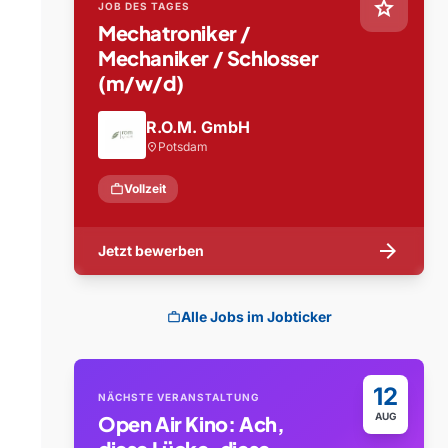
star
JOB DES TAGES
Mechatroniker /
Mechaniker / Schlosser
(m/w/d)
R.O.M. GmbH
Potsdam
location_on
work
Vollzeit
arrow_forward
Jetzt bewerben
Alle Jobs im Jobticker
work
12
NÄCHSTE VERANSTALTUNG
AUG
Open Air Kino: Ach,