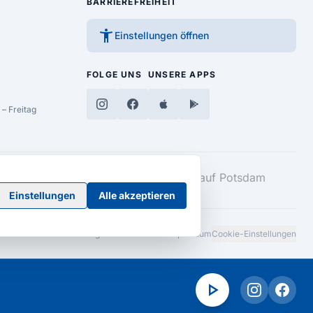
BARRIEREFREIHEIT
accessibility_new
Einstellungen öffnen
FOLGE UNS
UNSERE APPS
– Freitag
Einstellungen
Alle akzeptieren
Barrierefreiheitserklärung
AGB
Datenschutz
Impressum
Cookie-Einstellungen
play_arrow