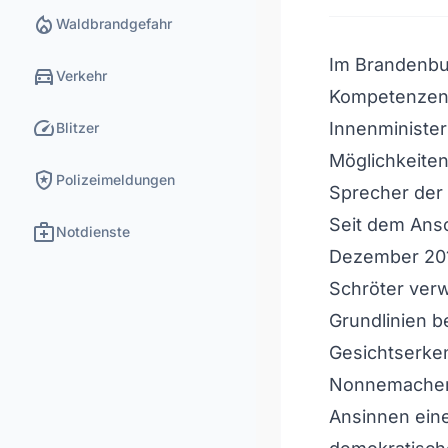
local_fire_department
Waldbrandgefahr
Im Brandenbur
directions_car
Verkehr
Kompetenzen 
speed
Innenminister
Blitzer
Möglichkeiten 
local_police
Polizeimeldungen
Sprecher der
Seit dem Ansc
medical_services
Notdienste
Dezember 201
Schröter verw
Grundlinien b
Gesichtserken
Nonnemacher 
Ansinnen eine