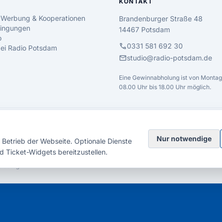
KONTAKT
 Werbung & Kooperationen
Brandenburger Straße 48
ingungen
14467 Potsdam
o
call
0331 581 692 30
 bei Radio Potsdam
mail
studio@radio-potsdam.de
Eine Gewinnabholung ist von Montag 
08.00 Uhr bis 18.00 Uhr möglich.
Nur notwendige
Betrieb der Webseite. Optionale Dienste
d Ticket-Widgets bereitzustellen.
elsberg