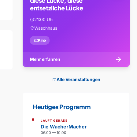
diese Lücke, diese
entsetzliche Lücke
21:00 Uhr
schedule
Waschhaus
location_on
confirmation_number
Kino
arrow_forward
Mehr erfahren
Alle Veranstaltungen
event
Heutiges Programm
LÄUFT GERADE
Die WacherMacher
06:00 — 10:00