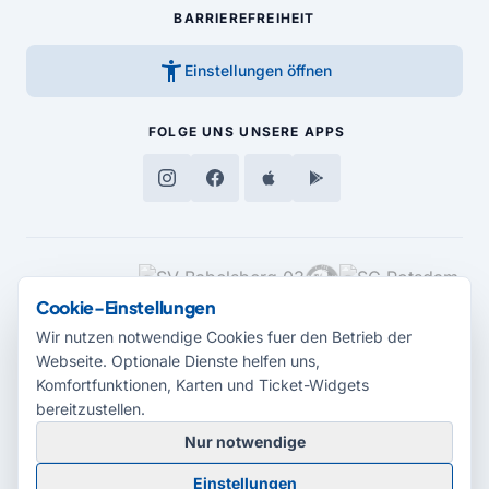
BARRIEREFREIHEIT
accessibility_new
Einstellungen öffnen
FOLGE UNS
UNSERE APPS
MEDIENPARTNER
Cookie-Einstellungen
Wir nutzen notwendige Cookies fuer den Betrieb der
Webseite. Optionale Dienste helfen uns,
Komfortfunktionen, Karten und Ticket-Widgets
bereitzustellen.
Nur notwendige
© 2026 Radio Potsdam. Webseite entwickelt durch die
Medienagentur
Einstellungen
Babelsberg