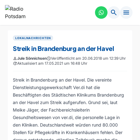
search
menu
LOKALNACHRICHTEN
Streik in Brandenburg an der Havel
person
Jule Sönnichsen
schedule
Veröffentlicht am 20.06.2018 um 12:39 Uhr
update
Aktualisiert am 17.05.2021 um 16:48 Uhr
Streik in Brandenburg an der Havel. Die vereinte
Dienstleistungsgewerkschaft Ver.di hat die
Beschäftigten des Städtischen Klinikums Brandenburg
an der Havel zum Streik aufgerufen. Grund sei, laut
Meike Jäger, der Fachbereichsleiterin
Gesundheitswesen von ver.di, die personelle Lage in
den Kliniken. Deutschlandweit würden rund 80.000
Stellen für Pflegekräfte in Krankenhäusern fehlen. Der
daraus entstehende, ständige Zeitdruck mache die