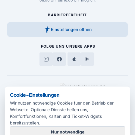
08.00 Uhr bis 18.00 Uhr möglich.
BARRIEREFREIHEIT
accessibility_new
Einstellungen öffnen
FOLGE UNS
UNSERE APPS
MEDIENPARTNER
Cookie-Einstellungen
Wir nutzen notwendige Cookies fuer den Betrieb der
Webseite. Optionale Dienste helfen uns,
Komfortfunktionen, Karten und Ticket-Widgets
bereitzustellen.
Nur notwendige