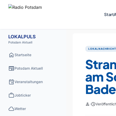
Start
A
LOKALPULS
Potsdam Aktuell
LOKALNACHRICH
home
Startseite
Stra
newspaper
Potsdam Aktuell
am S
event
Veranstaltungen
Bade
work
Jobticker
person
schedule
Veröffentli
cloud
Wetter