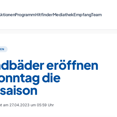
ktionen
Programm
Hitfinder
Mediathek
Empfang
Team
TEN
ndbäder eröffnen
onntag die
saison
cht am 27.04.2023 um 05:59 Uhr