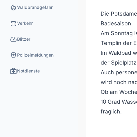
local_fire_department
Waldbrandgefahr
Die Potsdamer
directions_car
Badesaison.
Verkehr
Am Sonntag i
speed
Blitzer
Templin der Ei
Im Waldbad w
local_police
Polizeimeldungen
der Spielplatz
medical_services
Notdienste
Auch personell
wird noch na
Ob am Wochen
10 Grad Wasse
fraglich.