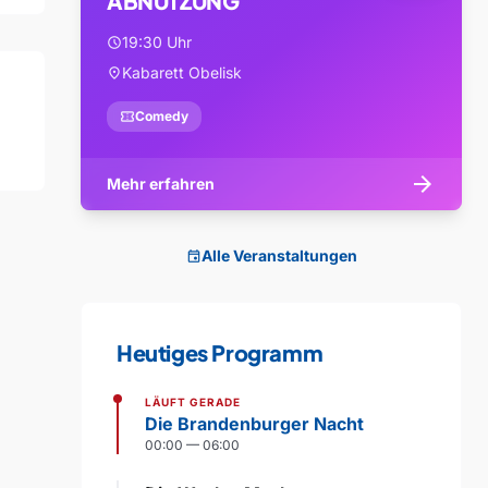
ABNUTZUNG
19:30 Uhr
schedule
Kabarett Obelisk
location_on
confirmation_number
Comedy
arrow_forward
Mehr erfahren
Alle Veranstaltungen
event
Heutiges Programm
LÄUFT GERADE
Die Brandenburger Nacht
00:00 — 06:00