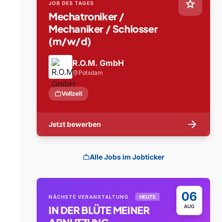
star
JOB DES TAGES
Mechatroniker /
Mechaniker / Schlosser
(m/w/d)
R.O.M. GmbH
Potsdam
location_on
work
Vollzeit
arrow_forward
Jetzt bewerben
Alle Jobs im Jobticker
work
06
NÄCHSTE VERANSTALTUNG
HEUTE
AUG
IN DER BLÜTE MEINER