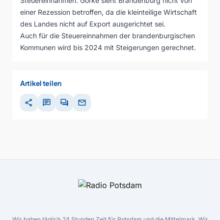
Steuereinnahmen. Görke sieht Brandenburg nicht von
einer Rezession betroffen, da die kleinteilige Wirtschaft
des Landes nicht auf Export ausgerichtet sei.
Auch für die Steuereinnahmen der brandenburgischen
Kommunen wird bis 2024 mit Steigerungen gerechnet.
Artikel teilen
share
chat
forum
mail
Wir haben täglich 24 Stunden Zeit für Potsdam und die Mittelmark. Wir