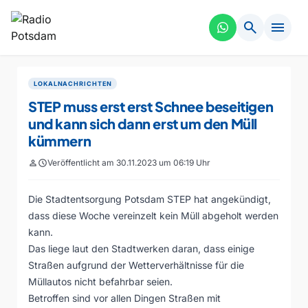
search
menu
LOKALNACHRICHTEN
STEP muss erst erst Schnee beseitigen
und kann sich dann erst um den Müll
kümmern
person
schedule
Veröffentlicht am 30.11.2023 um 06:19 Uhr
Die Stadtentsorgung Potsdam STEP hat angekündigt,
dass diese Woche vereinzelt kein Müll abgeholt werden
kann.
Das liege laut den Stadtwerken daran, dass einige
Straßen aufgrund der Wetterverhältnisse für die
Müllautos nicht befahrbar seien.
Betroffen sind vor allen Dingen Straßen mit