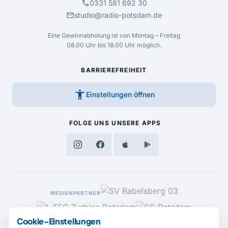
call
0331 581 692 30
mail
studio@radio-potsdam.de
Eine Gewinnabholung ist von Montag – Freitag
08.00 Uhr bis 18.00 Uhr möglich.
BARRIEREFREIHEIT
accessibility_new
Einstellungen öffnen
FOLGE UNS
UNSERE APPS
MEDIENPARTNER
Cookie-Einstellungen