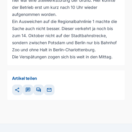
hier war eine Stellwerkstörung der Grund. Hier konnte
der Betrieb erst um kurz nach 10 Uhr wieder
aufgenommen worden.
Ein Ausweichen auf die Regionalbahnlinie 1 machte die
Sache auch nicht besser. Dieser verkehrt ja noch bis
zum 14. Oktober nicht auf der Stadtbahnstrecke,
sondern zwischen Potsdam und Berlin nur bis Bahnhof
Zoo und ohne Halt in Berlin-Charlottenburg.
Die Verspätungen zogen sich bis weit in den Mittag.
Artikel teilen
share
chat
forum
mail