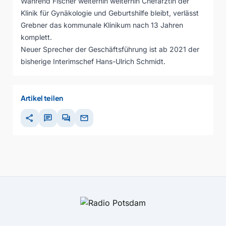
Während Fischer weiterhin weiterhin Chefärztin der
Klinik für Gynäkologie und Geburtshilfe bleibt, verlässt
Grebner das kommunale Klinikum nach 13 Jahren
komplett.
Neuer Sprecher der Geschäftsführung ist ab 2021 der
bisherige Interimschef Hans-Ulrich Schmidt.
Artikel teilen
share
chat
forum
mail