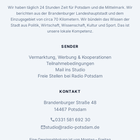
Wir haben täglich 24 Stunden Zeit für Potsdam und die Mittelmark. Wir
berichten aus der Brandenburger Landeshauptstadt und dem
Einzugsgebiet von circa 70 Kilometern. Wir bündeln das Wissen der
Stadt aus Politik, Wirtschaft, Wissenschaft, Kultur und Sport. Das ist
unsere lokale Kompetenz.
SENDER
Vermarktung, Werbung & Kooperationen
Teilnahmebedingungen
Mail ins Studio
Freie Stellen bei Radio Potsdam
KONTAKT
Brandenburger Straße 48
14467 Potsdam
call
0331 581 692 30
mail
studio@radio-potsdam.de
Eine Gewinnabholung ist von Montag – Freitag