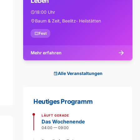
Leben
18:00 Uhr
schedule
Baum & Zeit, Beelitz- Heilstätten
location_on
confirmation_number
Fest
arrow_forward
Mehr erfahren
Alle Veranstaltungen
event
Heutiges Programm
LÄUFT GERADE
Das Wochenende
04:00 — 09:00