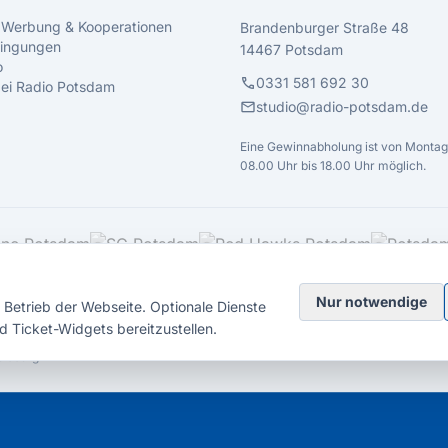
 Werbung & Kooperationen
Brandenburger Straße 48
ingungen
14467 Potsdam
o
call
0331 581 692 30
 bei Radio Potsdam
mail
studio@radio-potsdam.de
Eine Gewinnabholung ist von Montag 
08.00 Uhr bis 18.00 Uhr möglich.
Nur notwendige
Betrieb der Webseite. Optionale Dienste
d Ticket-Widgets bereitzustellen.
elsberg