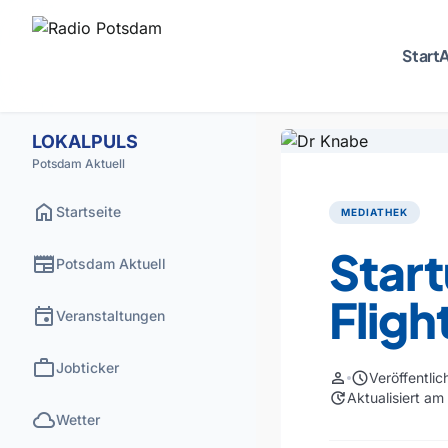
Start
A
LOKALPULS
Potsdam Aktuell
home
Startseite
MEDIATHEK
Star
newspaper
Potsdam Aktuell
Fligh
event
Veranstaltungen
work
Jobticker
person
schedule
Veröffentli
update
Aktualisiert am
cloud
Wetter