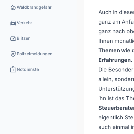
local_fire_department
Waldbrandgefahr
Auch in dies
directions_car
ganz am Anfan
Verkehr
ganz nach obe
speed
Blitzer
Ihnen monatli
Themen wie d
local_police
Polizeimeldungen
Erfahrungen.
medical_services
Die Besonderh
Notdienste
allein, sonde
Unterstützung
ihn ist das T
Steuerberater
eigentlich St
auch einmal 