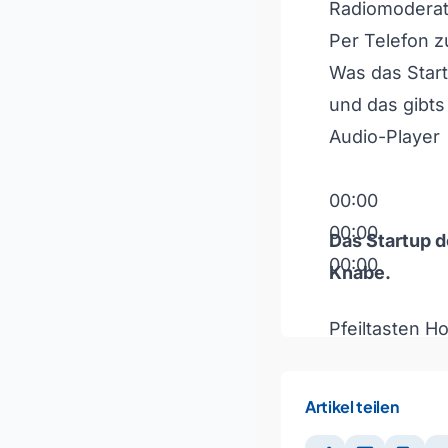
Radiomoderat
Per Telefon 
Was das Start
und das gibts
Audio-Player
00:00
00:00
Das Startup d
00:00
Knabe
.
Pfeiltasten H
Artikel teilen