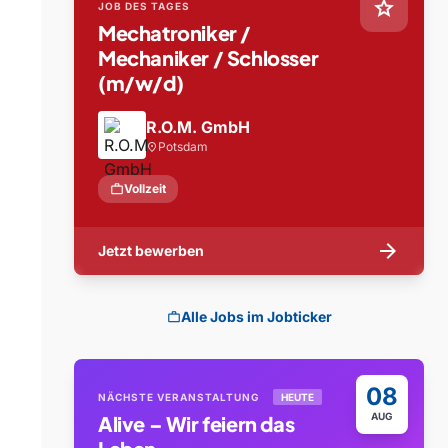
star
JOB DES TAGES
Mechatroniker /
Mechaniker / Schlosser
(m/w/d)
R.O.M. GmbH
Potsdam
location_on
work
Vollzeit
arrow_forward
Jetzt bewerben
Alle Jobs im Jobticker
work
08
NÄCHSTE VERANSTALTUNG
HEUTE
AUG
Alive – Wir feiern das