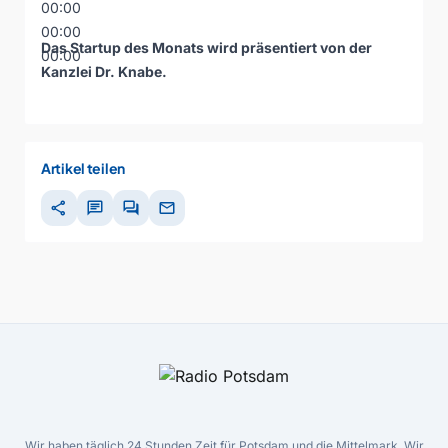
00:00
00:00
Das Startup des Monats wird präsentiert von der
00:00
Kanzlei Dr. Knabe
.
Artikel teilen
share
chat
forum
mail
Wir haben täglich 24 Stunden Zeit für Potsdam und die Mittelmark. Wir