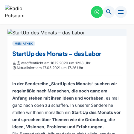
search
menu
MEDIATHEK
StartUp des Monats – das Labor
person
schedule
Veröffentlicht am 16.12.2020 um 12:18 Uhr
update
Aktualisiert am 17.05.2021 um 17:26 Uhr
In der Sendereihe „StartUp des Monats“ suchen wir
regelmäßig nach Menschen, die noch ganz am
Anfang stehen mit ihren Ideen und vorhaben
, es mal
ganz nach oben zu schaffen. In unserer Sendereihe
stellen wir Ihnen monatlich ein
Start Up des Monats vor
und sprechen über Themen wie die Gründung, die
Ideen, Visionen, Probleme und Erfahrungen.
Die Besonderheit: Wir moderiere nicht allein, sondern