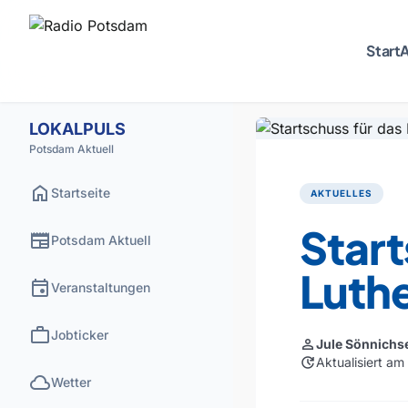
Start
A
LOKALPULS
Potsdam Aktuell
home
Startseite
AKTUELLES
Start
newspaper
Potsdam Aktuell
Luthe
event
Veranstaltungen
work
Jobticker
person
Jule Sönnichs
update
Aktualisiert am
cloud
Wetter