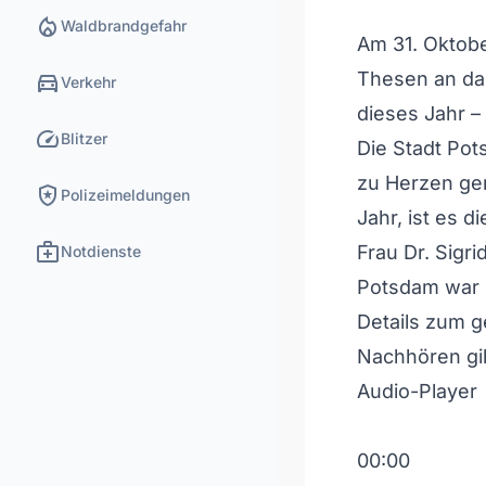
local_fire_department
Waldbrandgefahr
Am 31. Oktobe
directions_car
Thesen an das
Verkehr
dieses Jahr –
speed
Blitzer
Die Stadt Pot
zu Herzen ge
local_police
Polizeimeldungen
Jahr, ist es di
medical_services
Frau Dr. Sigr
Notdienste
Potsdam war b
Details zum 
Nachhören gib
Audio-Player
00:00