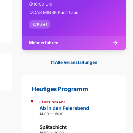
16:00 Uhr
schedule
DAS MINSK Kunsthaus
location_on
confirmation_number
Kunst
arrow_forward
Mehr erfahren
Alle Veranstaltungen
event
Heutiges Programm
LÄUFT GERADE
Ab in den Feierabend
14:00 — 18:00
Spätschicht
18:00 — 20:00