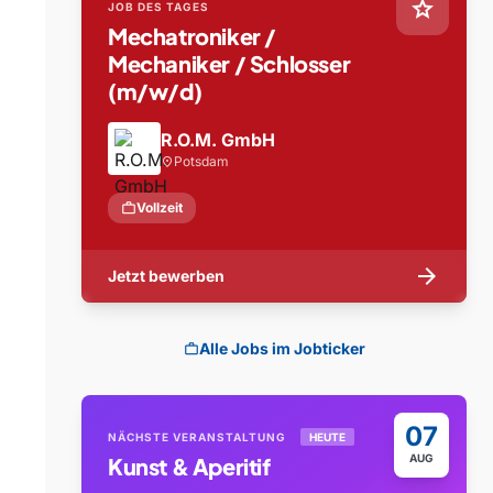
star
JOB DES TAGES
Mechatroniker /
Mechaniker / Schlosser
(m/w/d)
R.O.M. GmbH
Potsdam
location_on
work
Vollzeit
arrow_forward
Jetzt bewerben
Alle Jobs im Jobticker
work
07
NÄCHSTE VERANSTALTUNG
HEUTE
AUG
Kunst & Aperitif