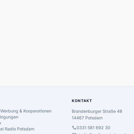
KONTAKT
 Werbung & Kooperationen
Brandenburger Straße 48
ingungen
14467 Potsdam
o
call
0331 581 692 30
 bei Radio Potsdam