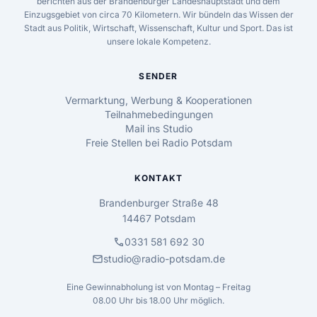
berichten aus der Brandenburger Landeshauptstadt und dem
Einzugsgebiet von circa 70 Kilometern. Wir bündeln das Wissen der
Stadt aus Politik, Wirtschaft, Wissenschaft, Kultur und Sport. Das ist
unsere lokale Kompetenz.
SENDER
Vermarktung, Werbung & Kooperationen
Teilnahmebedingungen
Mail ins Studio
Freie Stellen bei Radio Potsdam
KONTAKT
Brandenburger Straße 48
14467 Potsdam
call
0331 581 692 30
mail
studio@radio-potsdam.de
Eine Gewinnabholung ist von Montag – Freitag
08.00 Uhr bis 18.00 Uhr möglich.