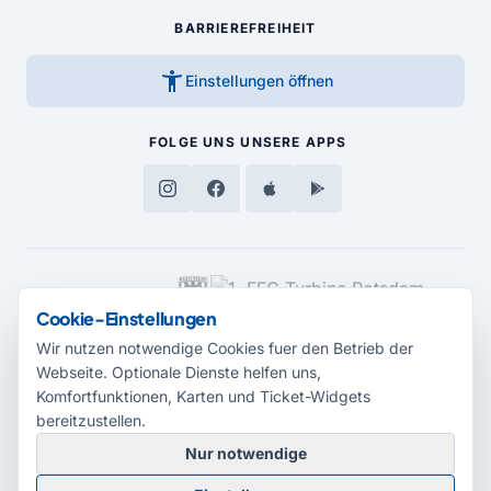
BARRIEREFREIHEIT
accessibility_new
Einstellungen öffnen
FOLGE UNS
UNSERE APPS
MEDIENPARTNER
Cookie-Einstellungen
Wir nutzen notwendige Cookies fuer den Betrieb der
Webseite. Optionale Dienste helfen uns,
Komfortfunktionen, Karten und Ticket-Widgets
bereitzustellen.
Nur notwendige
© 2026 Radio Potsdam. Webseite entwickelt durch die
Medienagentur