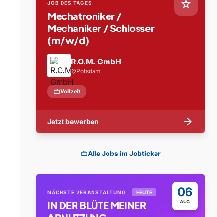
star
JOB DES TAGES
Mechatroniker /
Mechaniker / Schlosser
(m/w/d)
R.O.M. GmbH
Potsdam
location_on
work
Vollzeit
arrow_forward
Jetzt bewerben
Alle Jobs im Jobticker
work
06
NÄCHSTE VERANSTALTUNG
HEUTE
AUG
IN DER BLÜTE MEINER