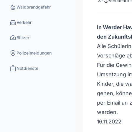
person
schedule
Veröffentli
local_fire_department
Waldbrandgefahr
directions_car
Verkehr
In Werder Hav
speed
den Zukunfts
Blitzer
Alle Schüleri
local_police
Polizeimeldungen
Vorschläge a
Für die Gewin
medical_services
Notdienste
Umsetzung im
Kinder, die w
gehen, können
per Email an
werden.
16.11.2022