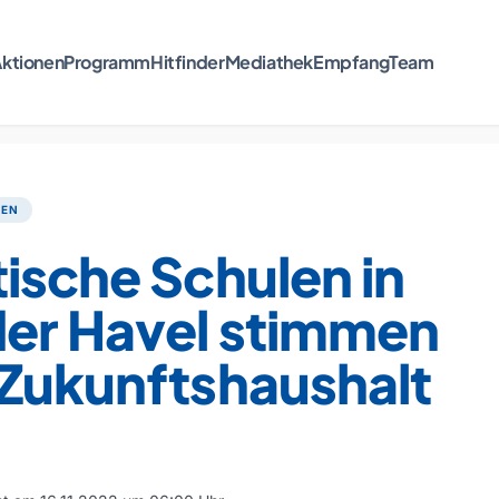
ktionen
Programm
Hitfinder
Mediathek
Empfang
Team
TEN
ische Schulen in
er Havel stimmen
 Zukunftshaushalt