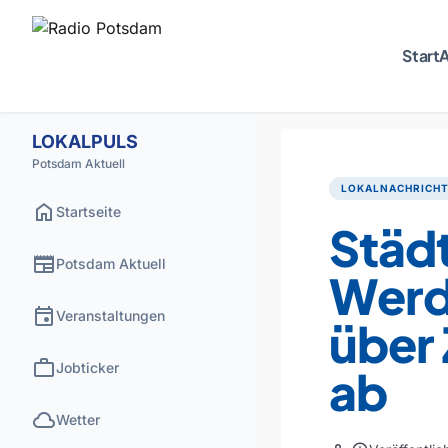
Start
A
LOKALPULS
Potsdam Aktuell
LOKALNACHRICH
home
Startseite
Städt
newspaper
Potsdam Aktuell
Werd
event
Veranstaltungen
über
work
Jobticker
ab
cloud
Wetter