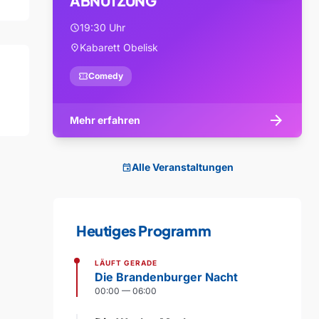
ABNUTZUNG
19:30 Uhr
schedule
Kabarett Obelisk
location_on
confirmation_number
Comedy
arrow_forward
Mehr erfahren
Alle Veranstaltungen
event
Heutiges Programm
LÄUFT GERADE
Die Brandenburger Nacht
00:00 — 06:00