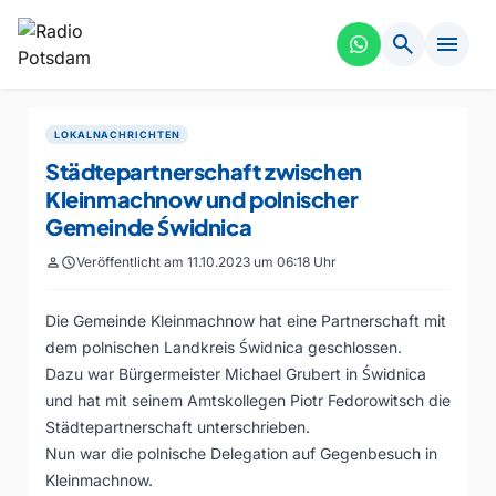
search
menu
LOKALNACHRICHTEN
Städtepartnerschaft zwischen
Kleinmachnow und polnischer
Gemeinde Świdnica
person
schedule
Veröffentlicht am 11.10.2023 um 06:18 Uhr
Die Gemeinde Kleinmachnow hat eine Partnerschaft mit
dem polnischen Landkreis Świdnica geschlossen.
Dazu war Bürgermeister Michael Grubert in Świdnica
und hat mit seinem Amtskollegen Piotr Fedorowitsch die
Städtepartnerschaft unterschrieben.
Nun war die polnische Delegation auf Gegenbesuch in
Kleinmachnow.