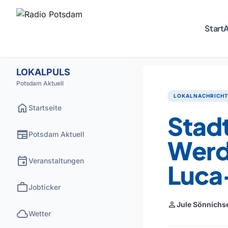
Start
A
LOKALPULS
Potsdam Aktuell
LOKALNACHRICH
home
Startseite
Stad
newspaper
Potsdam Aktuell
Werde
event
Veranstaltungen
Luca
work
Jobticker
person
Jule Sönnichs
cloud
Wetter