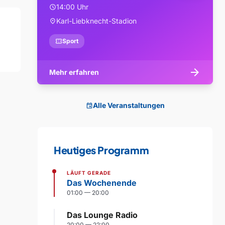
14:00 Uhr
schedule
Karl-Liebknecht-Stadion
location_on
confirmation_number
Sport
arrow_forward
Mehr erfahren
Alle Veranstaltungen
event
Heutiges Programm
LÄUFT GERADE
Das Wochenende
01:00 — 20:00
Das Lounge Radio
20:00 — 22:00