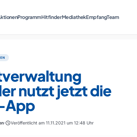
ktionen
Programm
Hitfinder
Mediathek
Empfang
Team
TEN
tverwaltung
r nutzt jetzt die
-App
schedule
en
Veröffentlicht am 11.11.2021 um 12:48 Uhr