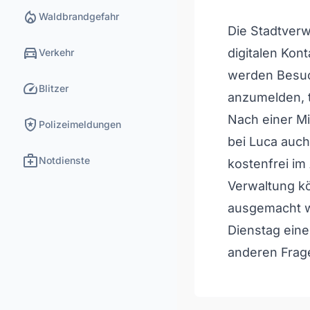
local_fire_department
Waldbrandgefahr
Die Stadtverw
directions_car
digitalen Kon
Verkehr
werden Besuch
speed
Blitzer
anzumelden, te
Nach einer M
local_police
Polizeimeldungen
bei Luca auc
medical_services
Notdienste
kostenfrei im
Verwaltung kö
ausgemacht w
Dienstag ein
anderen Frag