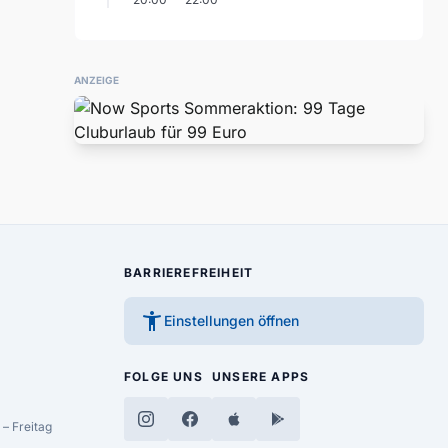
ANZEIGE
BARRIEREFREIHEIT
accessibility_new
Einstellungen öffnen
FOLGE UNS
UNSERE APPS
– Freitag