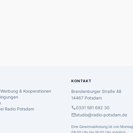
KONTAKT
 Werbung & Kooperationen
Brandenburger Straße 48
ingungen
14467 Potsdam
o
call
0331 581 692 30
 bei Radio Potsdam
mail
studio@radio-potsdam.de
Eine Gewinnabholung ist von Montag 
08.00 Uhr bis 18.00 Uhr möglich.