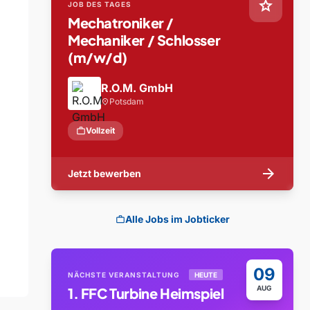
star
JOB DES TAGES
Mechatroniker /
Mechaniker / Schlosser
(m/w/d)
R.O.M. GmbH
Potsdam
location_on
work
Vollzeit
arrow_forward
Jetzt bewerben
Alle Jobs im Jobticker
work
09
NÄCHSTE VERANSTALTUNG
HEUTE
AUG
1. FFC Turbine Heimspiel