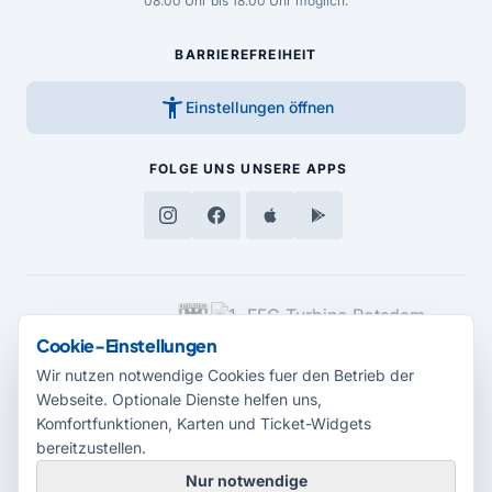
08.00 Uhr bis 18.00 Uhr möglich.
BARRIEREFREIHEIT
accessibility_new
Einstellungen öffnen
FOLGE UNS
UNSERE APPS
MEDIENPARTNER
Cookie-Einstellungen
Wir nutzen notwendige Cookies fuer den Betrieb der
Webseite. Optionale Dienste helfen uns,
Komfortfunktionen, Karten und Ticket-Widgets
bereitzustellen.
Nur notwendige