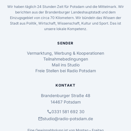
Wir haben täglich 24 Stunden Zeit für Potsdam und die Mittelmark. Wir
berichten aus der Brandenburger Landeshauptstadt und dem
Einzugsgebiet von circa 70 Kilometern. Wir bündeln das Wissen der
Stadt aus Politik, Wirtschaft, Wissenschaft, Kultur und Sport. Das ist
unsere lokale Kompetenz.
SENDER
Vermarktung, Werbung & Kooperationen
Teilnahmebedingungen
Mail ins Studio
Freie Stellen bei Radio Potsdam
KONTAKT
Brandenburger Straße 48
14467 Potsdam
call
0331 581 692 30
mail
studio@radio-potsdam.de
Eine Gewinnabholung ist von Montag – Freitag