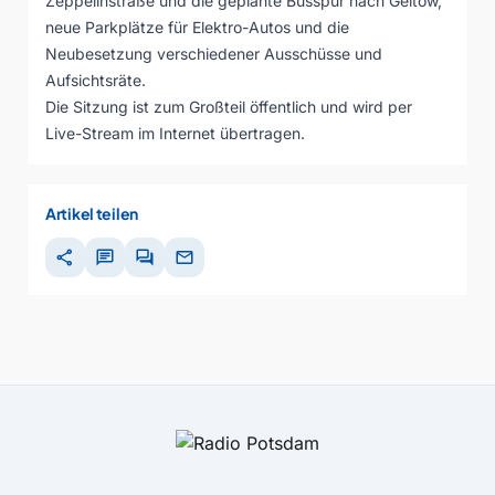
Zeppelinstraße und die geplante Busspur nach Geltow,
neue Parkplätze für Elektro-Autos und die
Neubesetzung verschiedener Ausschüsse und
Aufsichtsräte.
Die Sitzung ist zum Großteil öffentlich und wird per
Live-Stream im Internet übertragen.
Artikel teilen
share
chat
forum
mail