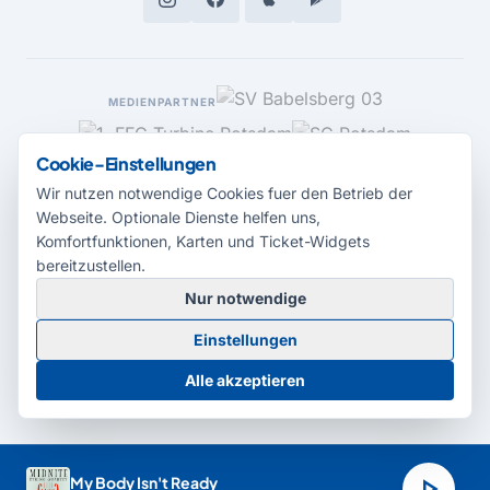
MEDIENPARTNER
Cookie-Einstellungen
Wir nutzen notwendige Cookies fuer den Betrieb der
Webseite. Optionale Dienste helfen uns,
Komfortfunktionen, Karten und Ticket-Widgets
bereitzustellen.
Nur notwendige
© 2026 Radio Potsdam. Webseite entwickelt durch die
Medienagentur
Einstellungen
Babelsberg
Barrierefreiheitserklärung
AGB
Datenschutz
Impressum
Alle akzeptieren
Cookie-Einstellungen
play_arrow
My Body Isn't Ready