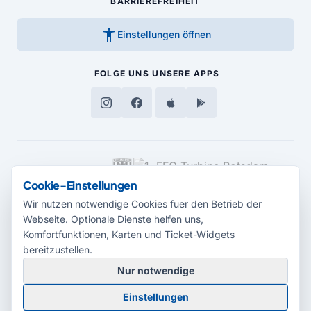
BARRIEREFREIHEIT
accessibility_new
Einstellungen öffnen
FOLGE UNS
UNSERE APPS
MEDIENPARTNER
Cookie-Einstellungen
Wir nutzen notwendige Cookies fuer den Betrieb der
Webseite. Optionale Dienste helfen uns,
Komfortfunktionen, Karten und Ticket-Widgets
bereitzustellen.
Nur notwendige
© 2026 Radio Potsdam. Webseite entwickelt durch die
Medienagentur
Einstellungen
Babelsberg