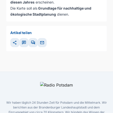
diesen Jahres
erscheinen.
Die Karte soll als
Grundlage für nachhaltige und
ökologische Stadtplanung
dienen.
Artikel teilen
share
chat
forum
mail
Wir haben täglich 24 Stunden Zeit für Potsdam und die Mittelmark. Wir
berichten aus der Brandenburger Landeshauptstadt und dem
Einzugsgebiet von circa 70 Kilometern. Wir bündeln das Wissen der