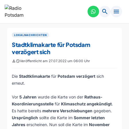
search
menu
LOKALNACHRICHTEN
Stadtklimakarte für Potsdam
verzögert sich
person
schedule
Veröffentlicht am 27.07.2022 um 06:00 Uhr
Die
Stadtklimakarte
für
Potsdam verzögert
sich
erneut.
Vor
5 Jahren
wurde die Karte von der
Rathaus-
Koordinierungsstelle
für
Klimaschutz angekündigt
.
Es hatte bereits
mehrere Verschiebungen
gegeben.
Ursprünglich
sollte die Karte im
Sommer letzten
Jahres
erscheinen. Nun soll die Karte im
November