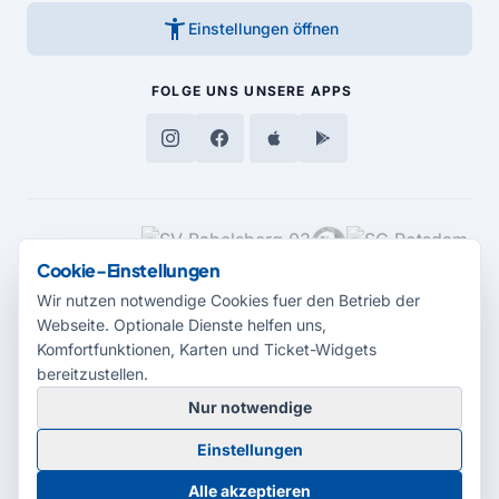
accessibility_new
Einstellungen öffnen
FOLGE UNS
UNSERE APPS
MEDIENPARTNER
Cookie-Einstellungen
Wir nutzen notwendige Cookies fuer den Betrieb der
Webseite. Optionale Dienste helfen uns,
Komfortfunktionen, Karten und Ticket-Widgets
bereitzustellen.
Nur notwendige
© 2026 Radio Potsdam. Webseite entwickelt durch die
Medienagentur
Einstellungen
Babelsberg
Barrierefreiheitserklärung
AGB
Datenschutz
Impressum
Alle akzeptieren