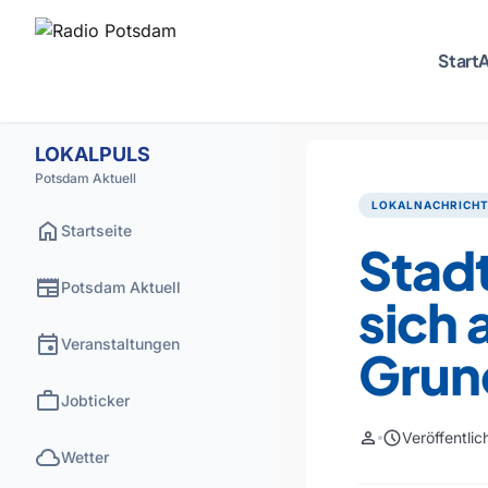
Start
A
LOKALPULS
Potsdam Aktuell
LOKALNACHRICH
home
Startseite
Stadt
newspaper
Potsdam Aktuell
sich 
event
Veranstaltungen
Grun
work
Jobticker
person
schedule
Veröffentli
cloud
Wetter