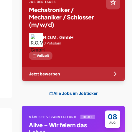
star
JOB DES TAGES
Mechatroniker /
Mechaniker / Schlosser
(m/w/d)
R.O.M. GmbH
Potsdam
location_on
work
Vollzeit
arrow_forward
Jetzt bewerben
Alle Jobs im Jobticker
work
08
NÄCHSTE VERANSTALTUNG
HEUTE
AUG
Alive – Wir feiern das