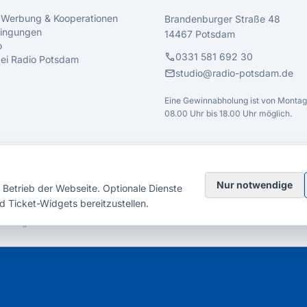
 Werbung & Kooperationen
Brandenburger Straße 48
ingungen
14467 Potsdam
o
call
0331 581 692 30
 bei Radio Potsdam
mail
studio@radio-potsdam.de
Eine Gewinnabholung ist von Montag 
08.00 Uhr bis 18.00 Uhr möglich.
Nur notwendige
Betrieb der Webseite. Optionale Dienste
d Ticket-Widgets bereitzustellen.
elsberg