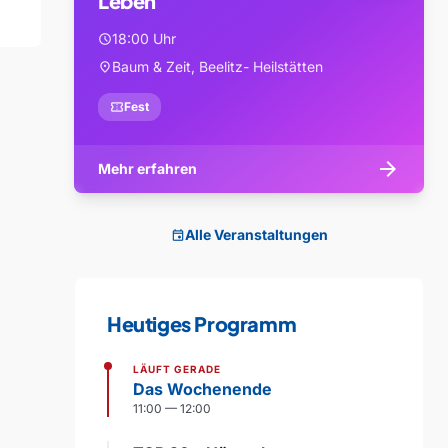
Leben
18:00 Uhr
schedule
Baum & Zeit, Beelitz- Heilstätten
location_on
confirmation_number
Fest
arrow_forward
Mehr erfahren
Alle Veranstaltungen
event
Heutiges Programm
LÄUFT GERADE
Das Wochenende
11:00 — 12:00