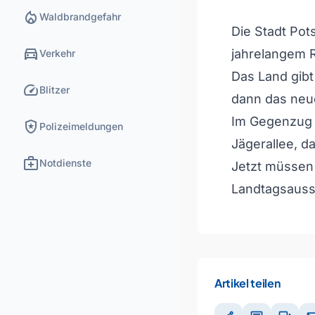
local_fire_department
Waldbrandgefahr
Die Stadt Po
directions_car
jahrelangem R
Verkehr
Das Land gibt 
speed
Blitzer
dann das neu
Im Gegenzug ü
local_police
Polizeimeldungen
Jägerallee, d
medical_services
Notdienste
Jetzt müssen
Landtagsauss
Artikel teilen