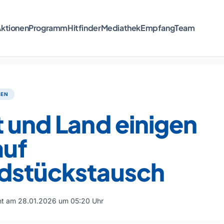
ktionen
Programm
Hitfinder
Mediathek
Empfang
Team
TEN
 und Land einigen
auf
dstückstausch
cht am 28.01.2026 um 05:20 Uhr