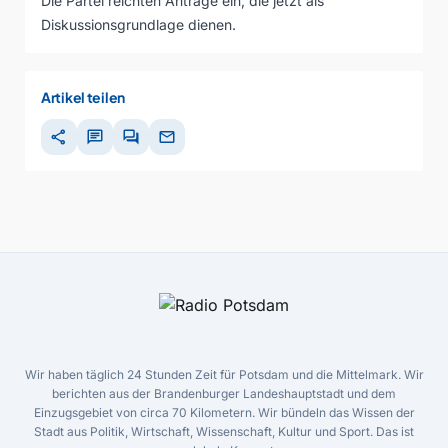
Die Partei reichten Anträge ein, die jetzt als
Diskussionsgrundlage dienen.
Artikel teilen
share
chat
forum
mail
Wir haben täglich 24 Stunden Zeit für Potsdam und die Mittelmark. Wir
berichten aus der Brandenburger Landeshauptstadt und dem
Einzugsgebiet von circa 70 Kilometern. Wir bündeln das Wissen der
Stadt aus Politik, Wirtschaft, Wissenschaft, Kultur und Sport. Das ist