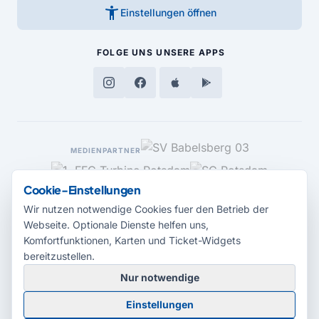
accessibility_new
Einstellungen öffnen
FOLGE UNS
UNSERE APPS
MEDIENPARTNER
Cookie-Einstellungen
Wir nutzen notwendige Cookies fuer den Betrieb der
Webseite. Optionale Dienste helfen uns,
Komfortfunktionen, Karten und Ticket-Widgets
bereitzustellen.
Nur notwendige
© 2026 Radio Potsdam. Webseite entwickelt durch die
Medienagentur
Einstellungen
Babelsberg