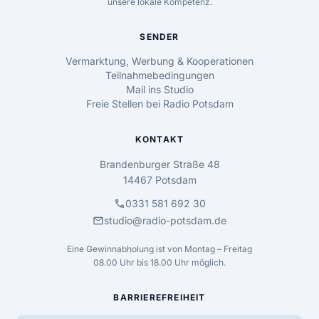
unsere lokale Kompetenz.
SENDER
Vermarktung, Werbung & Kooperationen
Teilnahmebedingungen
Mail ins Studio
Freie Stellen bei Radio Potsdam
KONTAKT
Brandenburger Straße 48
14467 Potsdam
call
0331 581 692 30
mail
studio@radio-potsdam.de
Eine Gewinnabholung ist von Montag – Freitag
08.00 Uhr bis 18.00 Uhr möglich.
BARRIEREFREIHEIT