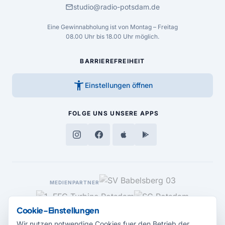
mail
studio@radio-potsdam.de
Eine Gewinnabholung ist von Montag – Freitag
08.00 Uhr bis 18.00 Uhr möglich.
BARRIEREFREIHEIT
accessibility_new
Einstellungen öffnen
FOLGE UNS
UNSERE APPS
MEDIENPARTNER
Cookie-Einstellungen
Wir nutzen notwendige Cookies fuer den Betrieb der