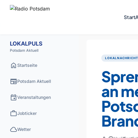
Start
A
LOKALPULS
Potsdam Aktuell
LOKALNACHRICH
home
Startseite
Spre
newspaper
Potsdam Aktuell
an me
event
Veranstaltungen
Pots
work
Jobticker
Bran
cloud
Wetter