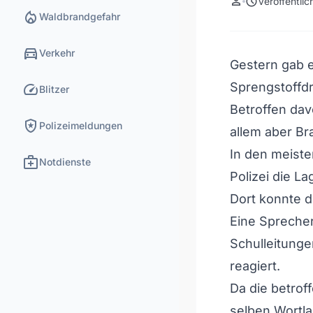
person
schedule
Veröffentli
local_fire_department
Waldbrandgefahr
directions_car
Verkehr
Gestern gab 
speed
Sprengstoffd
Blitzer
Betroffen da
local_police
Polizeimeldungen
allem aber Br
In den meiste
medical_services
Notdienste
Polizei die La
Dort konnte d
Eine Sprecher
Schulleitung
reagiert.
Da die betrof
selben Wortla