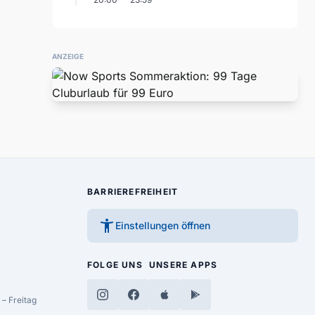
ANZEIGE
BARRIEREFREIHEIT
accessibility_new
Einstellungen öffnen
FOLGE UNS
UNSERE APPS
– Freitag