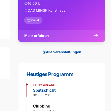
16:00 Uhr
schedule
DAS MINSK Kunsthaus
location_on
confirmation_number
Kunst
arrow_forward
Mehr erfahren
Alle Veranstaltungen
event
Heutiges Programm
LÄUFT GERADE
Spätschicht
18:00 — 20:00
Clubbing
20:00 — 23:59