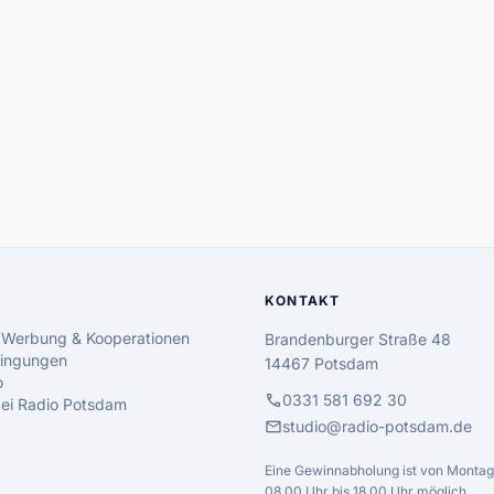
KONTAKT
 Werbung & Kooperationen
Brandenburger Straße 48
ingungen
14467 Potsdam
o
call
0331 581 692 30
 bei Radio Potsdam
mail
studio@radio-potsdam.de
Eine Gewinnabholung ist von Montag 
08.00 Uhr bis 18.00 Uhr möglich.