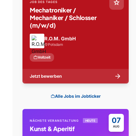
star
JOB DES TAGES
Mechatroniker /
Mechaniker / Schlosser
(m/w/d)
R.O.M. GmbH
Potsdam
location_on
work
Vollzeit
arrow_forward
Jetzt bewerben
Alle Jobs im Jobticker
work
07
NÄCHSTE VERANSTALTUNG
HEUTE
AUG
Kunst & Aperitif