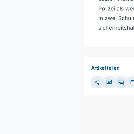
Polizei als we
In zwei Schul
sicherheitsha
Artikel teilen
share
chat
forum
ma