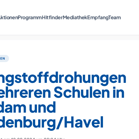
ktionen
Programm
Hitfinder
Mediathek
Empfang
Team
TEN
ngstoffdrohungen
hreren Schulen in
dam und
denburg/Havel