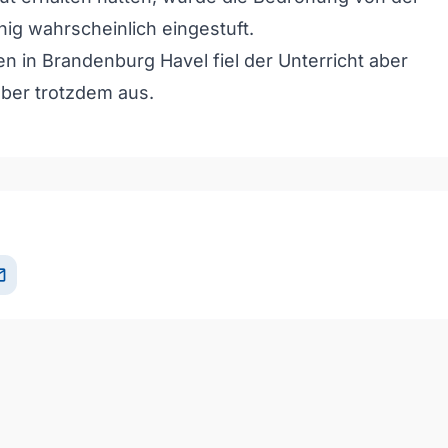
nig wahrscheinlich eingestuft.
en in Brandenburg Havel fiel der Unterricht aber
lber trotzdem aus.
il