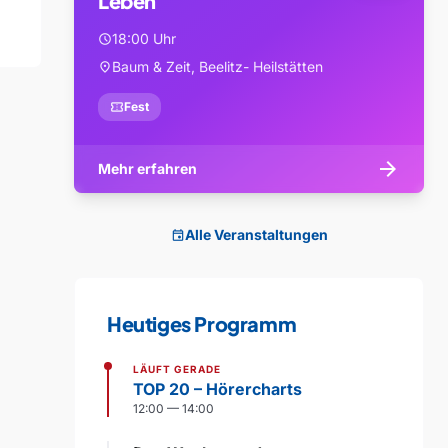
Leben
18:00 Uhr
schedule
Baum & Zeit, Beelitz- Heilstätten
location_on
confirmation_number
Fest
arrow_forward
Mehr erfahren
Alle Veranstaltungen
event
Heutiges Programm
LÄUFT GERADE
TOP 20 – Hörercharts
12:00 — 14:00