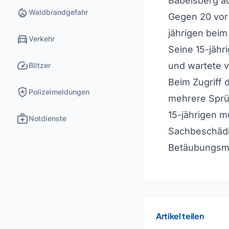
Babelsberg au
local_fire_department
Waldbrandgefahr
Gegen 20 vor 
jährigen bei
directions_car
Verkehr
Seine 15-jähr
speed
und wartete v
Blitzer
Beim Zugriff d
local_police
Polizeimeldungen
mehrere Sprüh
15-jährigen m
medical_services
Notdienste
Sachbeschädi
Betäubungsmi
Artikel teilen