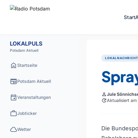
Start
A
LOKALPULS
Potsdam Aktuell
LOKALNACHRICH
home
Startseite
Spra
newspaper
Potsdam Aktuell
person
Jule Sönnichs
event
Veranstaltungen
update
Aktualisiert a
work
Jobticker
cloud
Die Bundespo
Wetter