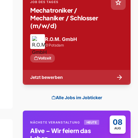
star
JOB DES TAGES
Mechatroniker /
Mechaniker / Schlosser
(m/w/d)
R.O.M. GmbH
Potsdam
location_on
work
Vollzeit
arrow_forward
Jetzt bewerben
Alle Jobs im Jobticker
work
08
NÄCHSTE VERANSTALTUNG
HEUTE
AUG
Alive – Wir feiern das