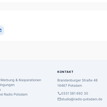
il
KONTAKT
 Werbung & Kooperationen
Brandenburger Straße 48
ingungen
14467 Potsdam
o
call
0331 581 692 30
 bei Radio Potsdam
mail
studio@radio-potsdam.de