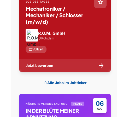
star
JOB DES TAGES
Mechatroniker /
Mechaniker / Schlosser
(m/w/d)
R.O.M. GmbH
Potsdam
location_on
work
Vollzeit
arrow_forward
Jetzt bewerben
Alle Jobs im Jobticker
work
06
NÄCHSTE VERANSTALTUNG
HEUTE
AUG
IN DER BLÜTE MEINER