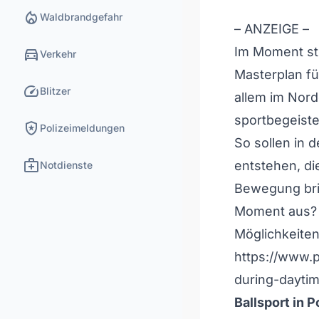
local_fire_department
Waldbrandgefahr
– ANZEIGE –
directions_car
Im Moment str
Verkehr
Masterplan f
speed
Blitzer
allem im Nord
sportbegeist
local_police
Polizeimeldungen
So sollen in 
medical_services
entstehen, d
Notdienste
Bewegung bri
Moment aus? 
Möglichkeite
https://www.p
during-dayti
Ballsport in 