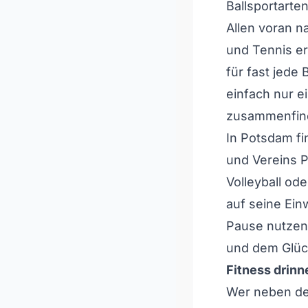
Ballsportarten
Allen voran na
und Tennis er
für fast jede 
einfach nur e
zusammenfin
In Potsdam fi
und Vereins Pl
Volleyball od
auf seine Ein
Pause nutzen
und dem Glück
Fitness drin
Wer neben den