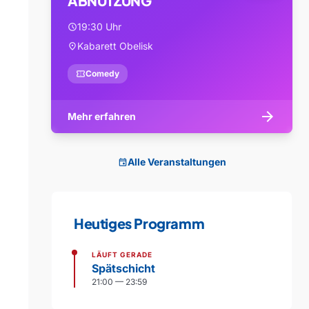
ABNUTZUNG
19:30 Uhr
schedule
Kabarett Obelisk
location_on
confirmation_number
Comedy
arrow_forward
Mehr erfahren
Alle Veranstaltungen
event
Heutiges Programm
LÄUFT GERADE
Spätschicht
21:00 — 23:59