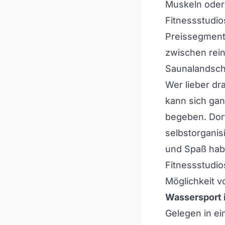
Muskeln oder g
Fitnessstudio
Preissegment
zwischen rein
Saunalandsch
Wer lieber dr
kann sich gan
begeben. Dort
selbstorganis
und Spaß habe
Fitnessstudio
Möglichkeit v
Wassersport 
Gelegen in e