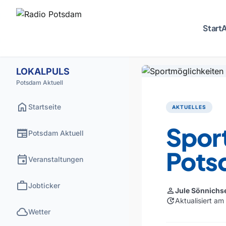
Start
A
LOKALPULS
Potsdam Aktuell
home
Startseite
AKTUELLES
Spor
newspaper
Potsdam Aktuell
Pots
event
Veranstaltungen
work
Jobticker
person
Jule Sönnichs
update
Aktualisiert a
cloud
Wetter