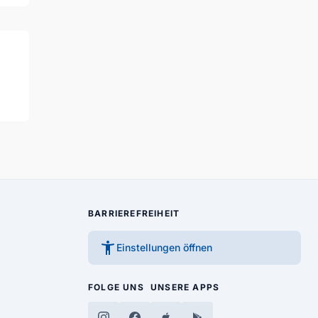
BARRIEREFREIHEIT
accessibility_new
Einstellungen öffnen
FOLGE UNS
UNSERE APPS