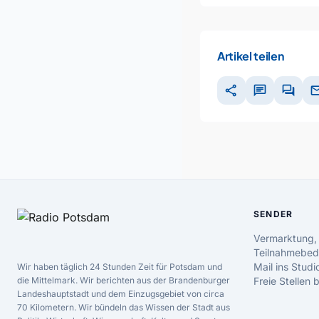
Artikel teilen
share
chat
forum
ma
SENDER
Vermarktung,
Teilnahmebed
Mail ins Studi
Wir haben täglich 24 Stunden Zeit für Potsdam und
die Mittelmark. Wir berichten aus der Brandenburger
Freie Stellen
Landeshauptstadt und dem Einzugsgebiet von circa
70 Kilometern. Wir bündeln das Wissen der Stadt aus