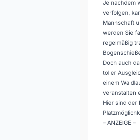
Je nachdem we
verfolgen, ka
Mannschaft un
werden Sie fa
regelmäßig tr
Bogenschieß
Doch auch das
toller Ausglei
einem Waldlau
veranstalten e
Hier sind der
Platzmöglichk
– ANZEIGE –