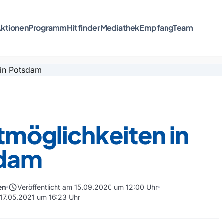
ktionen
Programm
Hitfinder
Mediathek
Empfang
Team
tmöglichkeiten in
dam
schedule
en
Veröffentlicht am 15.09.2020 um 12:00 Uhr
m 17.05.2021 um 16:23 Uhr