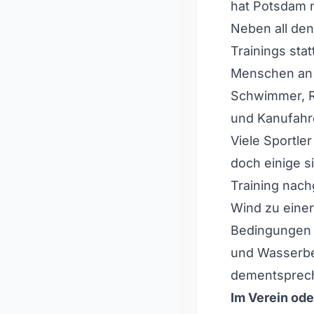
hat Potsdam n
Neben all de
Trainings sta
Menschen an d
Schwimmer, R
und Kanufahre
Viele Sportler
doch einige s
Training nac
Wind zu einer
Bedingungen k
und Wasserbe
dementsprech
Im Verein oder